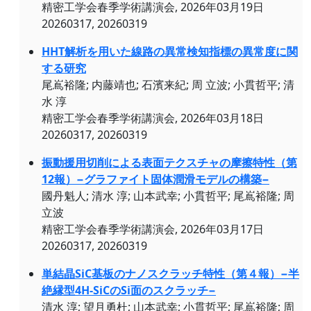
精密工学会春季学術講演会, 2026年03月19日
20260317, 20260319
HHT解析を用いた線路の異常検知指標の異常度に関
する研究
尾嶌裕隆; 内藤靖也; 石濱来紀; 周 立波; 小貫哲平; 清
水 淳
精密工学会春季学術講演会, 2026年03月18日
20260317, 20260319
振動援用切削による表面テクスチャの摩擦特性（第
12報）−グラファイト固体潤滑モデルの構築−
國丹魁人; 清水 淳; 山本武幸; 小貫哲平; 尾嶌裕隆; 周
立波
精密工学会春季学術講演会, 2026年03月17日
20260317, 20260319
単結晶SiC基板のナノスクラッチ特性（第４報）−半
絶縁型4H-SiCのSi面のスクラッチ−
清水 淳; 望月勇杜; 山本武幸; 小貫哲平; 尾嶌裕隆; 周