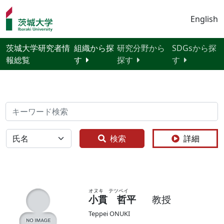
English
茨城大学研究者情
組織から探
研究分野から
SDGsから探
報総覧
す
探す
す
検索
全体
検索
詳細
オヌキ テツペイ
小貫 哲平
教授
Teppei ONUKI