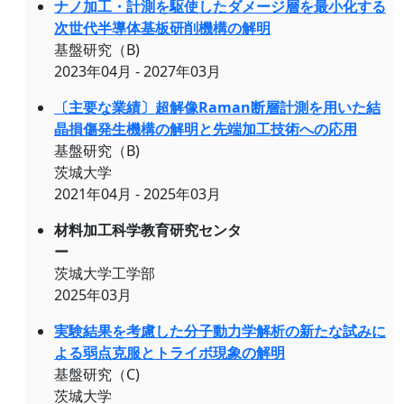
ナノ加工・計測を駆使したダメージ層を最小化する
次世代半導体基板研削機構の解明
基盤研究（B)
2023年04月 - 2027年03月
〔主要な業績〕超解像Raman断層計測を用いた結
晶損傷発生機構の解明と先端加工技術への応用
基盤研究（B)
茨城大学
2021年04月 - 2025年03月
材料加工科学教育研究センタ
ー
茨城大学工学部
2025年03月
実験結果を考慮した分子動力学解析の新たな試みに
よる弱点克服とトライボ現象の解明
基盤研究（C)
茨城大学