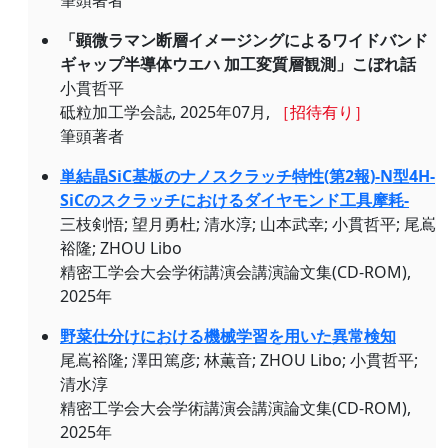
筆頭著者
「顕微ラマン断層イメージングによるワイドバンド
ギャップ半導体ウエハ 加工変質層観測」こぼれ話
小貫哲平
砥粒加工学会誌, 2025年07月,
［招待有り］
筆頭著者
単結晶SiC基板のナノスクラッチ特性(第2報)-N型4H-
SiCのスクラッチにおけるダイヤモンド工具摩耗-
三枝剣悟; 望月勇杜; 清水淳; 山本武幸; 小貫哲平; 尾嶌
裕隆; ZHOU Libo
精密工学会大会学術講演会講演論文集(CD-ROM),
2025年
野菜仕分けにおける機械学習を用いた異常検知
尾嶌裕隆; 澤田篤彦; 林薫音; ZHOU Libo; 小貫哲平;
清水淳
精密工学会大会学術講演会講演論文集(CD-ROM),
2025年