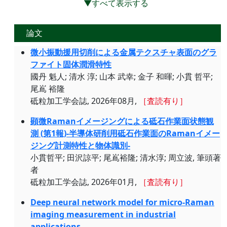
▼すべて表示する
論文
微小振動援用切削による金属テクスチャ表面のグラ
ファイト固体潤滑特性
國丹 魁人; 清水 淳; 山本 武幸; 金子 和暉; 小貫 哲平;
尾嶌 裕隆
砥粒加工学会誌, 2026年08月,
［査読有り］
顕微Ramanイメージングによる砥石作業面状態観
測 (第1報)-半導体研削用砥石作業面のRamanイメー
ジング計測特性と物体識別-
小貫哲平; 田沢諒平; 尾嶌裕隆; 清水淳; 周立波, 筆頭著
者
砥粒加工学会誌, 2026年01月,
［査読有り］
Deep neural network model for micro-Raman
imaging measurement in industrial
applications