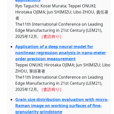
Ryo Taguchi; Kosei Murata; Teppei ONUKI;
Hirotaka OJIMA; Jun SHIMIZU; Libo ZHOU, 責任著
者
The11th International Conference on Leading
Edge Manufacturing in 21st Century (LEM21),
2025年12月,
［査読有り］
Application of a deep neural model for
nonlinear regression analysis in nano-meter
order precision measurement
Teppei ONUKI; Hirotaka OJIMA; Jun SHIMIZU; Libo
ZHOU, 筆頭著者
The11th International Conference on Leading
Edge Manufacturing in 21st Century (LEM21),
2025年12月,
［査読有り］
Grain size distribution evaluation with micro-
Raman image on working surfaces of fine-
granularity grindstone