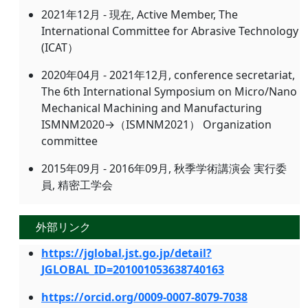
2021年12月 - 現在, Active Member, The
International Committee for Abrasive Technology
(ICAT）
2020年04月 - 2021年12月, conference secretariat,
The 6th International Symposium on Micro/Nano
Mechanical Machining and Manufacturing
ISMNM2020→（ISMNM2021） Organization
committee
2015年09月 - 2016年09月, 秋季学術講演会 実行委
員, 精密工学会
外部リンク
https://jglobal.jst.go.jp/detail?
JGLOBAL_ID=201001053638740163
https://orcid.org/0009-0007-8079-7038