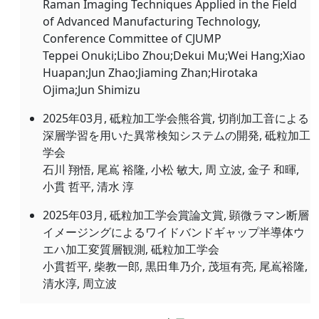
Raman Imaging Techniques Applied in the Field
of Advanced Manufacturing Technology,
Conference Committee of CJUMP
Teppei Onuki;Libo Zhou;Dekui Mu;Wei Hang;Xiao
Huapan;Jun Zhao;Jiaming Zhan;Hirotaka
Ojima;Jun Shimizu
2025年03月, 砥粒加工学会熊谷賞, 切削加工音による
深層学習を用いた異常検知システムの開発, 砥粒加工
学会
石川 翔悟, 尾嶌 裕隆, 小松 敏大, 周 立波, 金子 和暉,
小貫 哲平, 清水 淳
2025年03月, 砥粒加工学会賞論文賞, 顕微ラマン断層
イメージングによるワイドバンドギャップ半導体ウ
エハ加工変質層観測, 砥粒加工学会
小貫哲平, 柴教一郎, 黒田隼乃介, 茂垣有亮, 尾嶌裕隆,
清水淳, 周立波