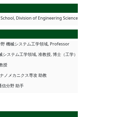
 School, Division of Engineering Science
応用理工学野 機械システム工学領域, Professor
工学野機械システム工学領域, 准教授, 博士（工学）
准教授
知能系 ナノメカニクス専攻 助教
情報通信分野 助手