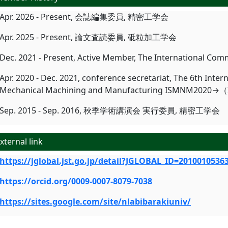
Apr. 2026 - Present, 会誌編集委員, 精密工学会
Apr. 2025 - Present, 論文査読委員, 砥粒加工学会
Dec. 2021 - Present, Active Member, The International Com
Apr. 2020 - Dec. 2021, conference secretariat, The 6th In
Mechanical Machining and Manufacturing ISMNM2020→
Sep. 2015 - Sep. 2016, 秋季学術講演会 実行委員, 精密工学会
xternal link
https://jglobal.jst.go.jp/detail?JGLOBAL_ID=2010010536
https://orcid.org/0009-0007-8079-7038
https://sites.google.com/site/nlabibarakiuniv/