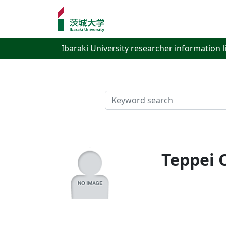
Ibaraki University researcher information l
検索
Teppei