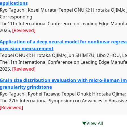
applications
Ryo Taguchi; Kosei Murata; Teppei ONUKI; Hirotaka OJIMA;
Corresponding
The11th International Conference on Leading Edge Manufac
2025,
[Reviewed]
Application of a deep neural model for nonlinear regres
precision measurement
Teppei ONUKI; Hirotaka OJIMA; Jun SHIMIZU; Libo ZHOU, L
The11th International Conference on Leading Edge Manufac
2025,
[Reviewed]
Grain size distribution evaluation with micro-Raman im
granularity grindstone
Ryo Taguchi; Ryohei Tazawa; Teppei Onuki; Hirotaka Ojima;
The 27th International Symposium on Advances in Abrasive
[Reviewed]
▼View All