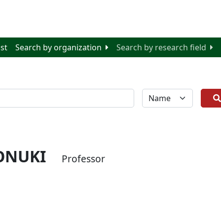
ist
Search by organization
Search by research field
全体
 ONUKI
Professor