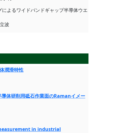
ージングによるワイドバンドギャップ半導体ウエ
周立波
体潤滑特性
-半導体研削用砥石作業面のRamanイメー
easurement in industrial