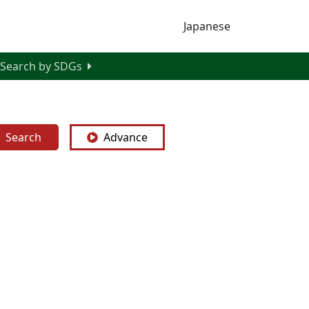
Japanese
Search by SDGs
Search
Advance