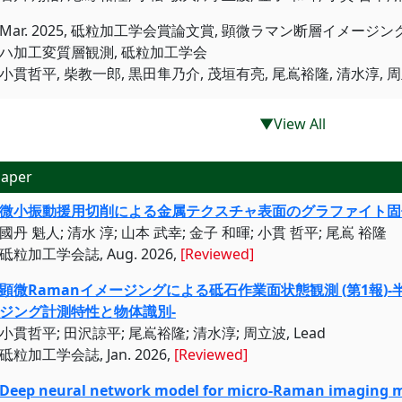
Mar. 2025, 砥粒加工学会賞論文賞, 顕微ラマン断層イメ
ハ加工変質層観測, 砥粒加工学会
小貫哲平, 柴教一郎, 黒田隼乃介, 茂垣有亮, 尾嶌裕隆, 清水淳, 
▼View All
aper
微小振動援用切削による金属テクスチャ表面のグラファイト固
國丹 魁人; 清水 淳; 山本 武幸; 金子 和暉; 小貫 哲平; 尾嶌 裕隆
砥粒加工学会誌, Aug. 2026,
[Reviewed]
顕微Ramanイメージングによる砥石作業面状態観測 (第1報)
ジング計測特性と物体識別-
小貫哲平; 田沢諒平; 尾嶌裕隆; 清水淳; 周立波, Lead
砥粒加工学会誌, Jan. 2026,
[Reviewed]
Deep neural network model for micro-Raman imaging m