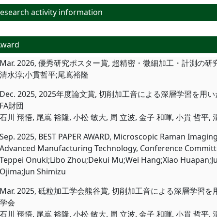
search activity information
Award
Mar. 2026, 優秀研究ポスター賞, 超精密・微細加工・計測の研
清水淳;小貫哲平;尾嶌裕隆
Dec. 2025, 2025年度論文賞, 切削加工音による深層学習
FA財団
石川 翔悟, 尾嶌 裕隆, 小松 敏大, 周 立波, 金子 和暉, 小貫 哲平, 
Sep. 2025, BEST PAPER AWARD, Microscopic Raman Imaging T
Advanced Manufacturing Technology, Conference Committ
Teppei Onuki;Libo Zhou;Dekui Mu;Wei Hang;Xiao Huapan;Ju
Ojima;Jun Shimizu
Mar. 2025, 砥粒加工学会熊谷賞, 切削加工音による深層学
学会
石川 翔悟, 尾嶌 裕隆, 小松 敏大, 周 立波, 金子 和暉, 小貫 哲平, 