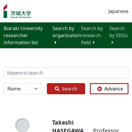
Japanese
Ibaraki University
Search by
Search by
Search
researcher
organization
research
by SDGs
information list
field
検索
全体
Search
Advance
Takeshi
HASEGAWA
Professor