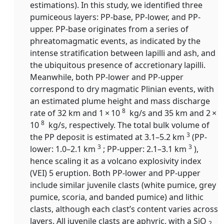
estimations). In this study, we identified three
pumiceous layers: PP-base, PP-lower, and PP-
upper. PP-base originates from a series of
phreatomagmatic events, as indicated by the
intense stratification between lapilli and ash, and
the ubiquitous presence of accretionary lapilli.
Meanwhile, both PP-lower and PP-upper
correspond to dry magmatic Plinian events, with
an estimated plume height and mass discharge
8
rate of 32 km and 1 × 10
kg/s and 35 km and 2 ×
8
10
kg/s, respectively. The total bulk volume of
3
the PP deposit is estimated at 3.1–5.2 km
(PP-
3
3
lower: 1.0–2.1 km
; PP-upper: 2.1–3.1 km
),
hence scaling it as a volcano explosivity index
(VEI) 5 eruption. Both PP-lower and PP-upper
include similar juvenile clasts (white pumice, grey
pumice, scoria, and banded pumice) and lithic
clasts, although each clast’s content varies across
layers. All juvenile clasts are aphyric, with a SiO
2