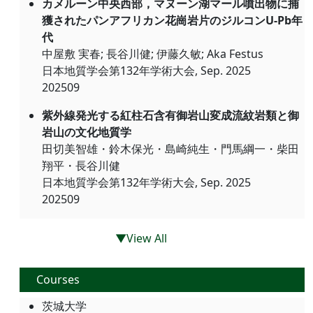
カメルーン中央西部，マヌーン湖マール噴出物に捕
獲されたパンアフリカン花崗岩片のジルコンU-Pb年
代
中屋敷 実春; 長谷川健; 伊藤久敏; Aka Festus
日本地質学会第132年学術大会, Sep. 2025
202509
紫外線発光する紅柱⽯含有御岩⼭変成流紋岩類と御
岩⼭の⽂化地質学
⽥切美智雄・鈴⽊保光・島崎純⽣・⾨⾺綱⼀・柴⽥
翔平・⻑⾕川健
日本地質学会第132年学術大会, Sep. 2025
202509
▼View All
Courses
茨城大学