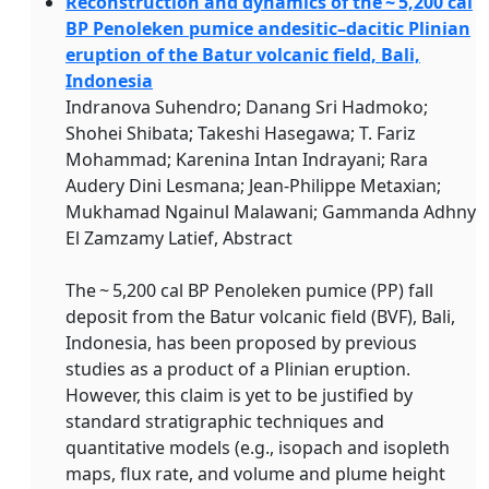
Reconstruction and dynamics of the ~ 5,200 cal
BP Penoleken pumice andesitic–dacitic Plinian
eruption of the Batur volcanic field, Bali,
Indonesia
Indranova Suhendro; Danang Sri Hadmoko;
Shohei Shibata; Takeshi Hasegawa; T. Fariz
Mohammad; Karenina Intan Indrayani; Rara
Audery Dini Lesmana; Jean-Philippe Metaxian;
Mukhamad Ngainul Malawani; Gammanda Adhny
El Zamzamy Latief, Abstract
The ~ 5,200 cal BP Penoleken pumice (PP) fall
deposit from the Batur volcanic field (BVF), Bali,
Indonesia, has been proposed by previous
studies as a product of a Plinian eruption.
However, this claim is yet to be justified by
standard stratigraphic techniques and
quantitative models (e.g., isopach and isopleth
maps, flux rate, and volume and plume height