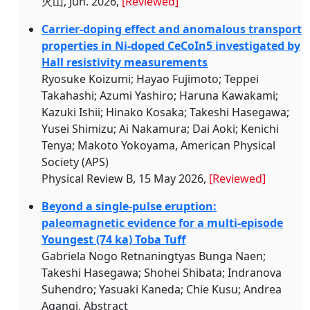
火山, Jun. 2026,
[Reviewed]
Carrier-doping effect and anomalous transport
properties in Ni-doped CeCoIn5 investigated by
Hall resistivity measurements
Ryosuke Koizumi; Hayao Fujimoto; Teppei
Takahashi; Azumi Yashiro; Haruna Kawakami;
Kazuki Ishii; Hinako Kosaka; Takeshi Hasegawa;
Yusei Shimizu; Ai Nakamura; Dai Aoki; Kenichi
Tenya; Makoto Yokoyama, American Physical
Society (APS)
Physical Review B, 15 May 2026,
[Reviewed]
Beyond a single-pulse eruption:
paleomagnetic evidence for a multi-episode
Youngest (74 ka) Toba Tuff
Gabriela Nogo Retnaningtyas Bunga Naen;
Takeshi Hasegawa; Shohei Shibata; Indranova
Suhendro; Yasuaki Kaneda; Chie Kusu; Andrea
Agangi, Abstract