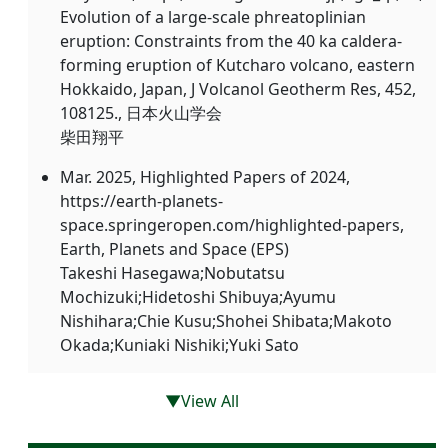
Evolution of a large-scale phreatoplinian
eruption: Constraints from the 40 ka caldera-
forming eruption of Kutcharo volcano, eastern
Hokkaido, Japan, J Volcanol Geotherm Res, 452,
108125., 日本火山学会
柴田翔平
Mar. 2025, Highlighted Papers of 2024,
https://earth-planets-
space.springeropen.com/highlighted-papers,
Earth, Planets and Space (EPS)
Takeshi Hasegawa;Nobutatsu
Mochizuki;Hidetoshi Shibuya;Ayumu
Nishihara;Chie Kusu;Shohei Shibata;Makoto
Okada;Kuniaki Nishiki;Yuki Sato
▼View All