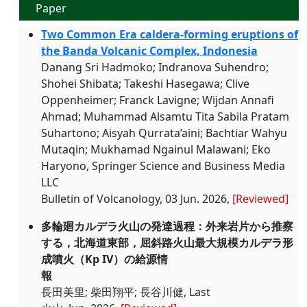
Paper
Two Common Era caldera-forming eruptions of
the Banda Volcanic Complex, Indonesia
Danang Sri Hadmoko; Indranova Suhendro;
Shohei Shibata; Takeshi Hasegawa; Clive
Oppenheimer; Franck Lavigne; Wijdan Annafi
Ahmad; Muhammad Alsamtu Tita Sabila Pratam
Suhartono; Aisyah Qurrata’aini; Bachtiar Wahyu
Mutaqin; Mukhamad Ngainul Malawani; Eko
Haryono, Springer Science and Business Media
LLC
Bulletin of Volcanology, 03 Jun. 2026,
[Reviewed]
多輪廻カルデラ火山の発達過程：外来岩片から推察
する，北海道東部，屈斜路火山最大規模カルデラ形
成噴火（Kp IV）の給源情
報
長田美里; 柴田翔平; 長谷川健, Last