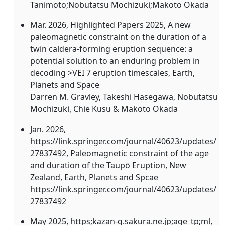
Tanimoto;Nobutatsu Mochizuki;Makoto Okada
Mar. 2026, Highlighted Papers 2025, A new
paleomagnetic constraint on the duration of a
twin caldera-forming eruption sequence: a
potential solution to an enduring problem in
decoding >VEI 7 eruption timescales, Earth,
Planets and Space
Darren M. Gravley, Takeshi Hasegawa, Nobutatsu
Mochizuki, Chie Kusu & Makoto Okada
Jan. 2026,
https://link.springer.com/journal/40623/updates/
27837492, Paleomagnetic constraint of the age
and duration of the Taupō Eruption, New
Zealand, Earth, Planets and Spcae
https://link.springer.com/journal/40623/updates/
27837492
May 2025, https;kazan-g.sakura.ne.jp;age_tp;ml,