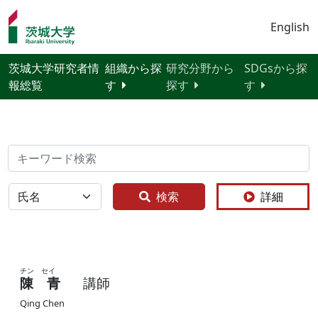
English
茨城大学研究者情
組織から探
研究分野から
SDGsから探
報総覧
す
探す
す
検索
全体
検索
詳細
チン セイ
陳 青
講師
Qing Chen