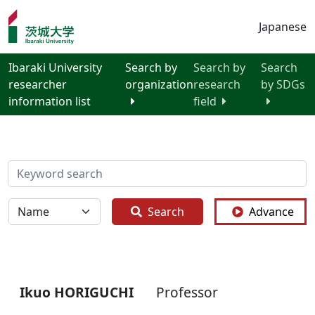
Japanese
Ibaraki University
Search by
Search by
Search
researcher
organization
research
by SDGs
information list
field
検索
全体
Search
Advance
Ikuo HORIGUCHI
Professor