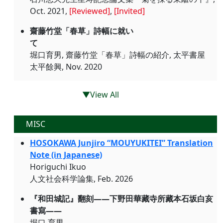
Oct. 2021,
[Reviewed]
,
[Invited]
齋藤竹堂「春草」詩幅に就い
て
堀口育男, 齋藤竹堂「春草」詩幅の紹介, 太平書屋
太平餘興, Nov. 2020
▼View All
MISC
HOSOKAWA Junjiro “MOUYUKITEI” Translation
Note (in Japanese)
Horiguchi Ikuo
人文社会科学論集, Feb. 2026
『和田城記』翻刻―—下野田華藏寺所藏本石坂白亥
書寫――
堀口 育男