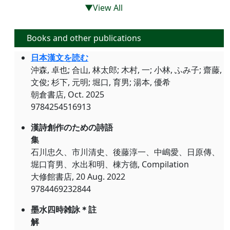
▼View All
Books and other publications
日本漢文を読む
沖森, 卓也; 合山, 林太郎; 木村, 一; 小林, ふみ子; 齋藤,
文俊; 杉下, 元明; 堀口, 育男; 湯本, 優希
朝倉書店, Oct. 2025
9784254516913
漢詩創作のための詩語
集
石川忠久、市川清史、後藤淳一、中嶋愛、日原傳、
堀口育男、水出和明、棟方德, Compilation
大修館書店, 20 Aug. 2022
9784469232844
墨水四時雑詠＊註
解