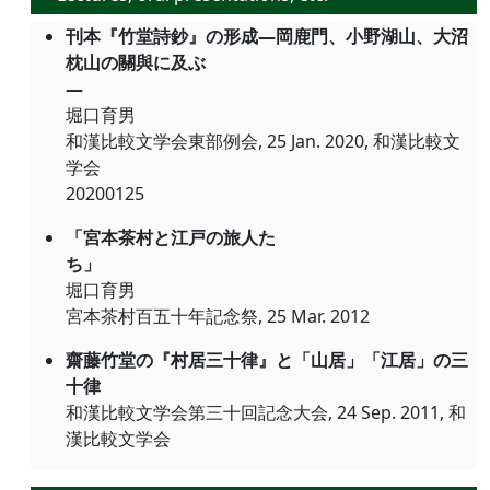
刊本『竹堂詩鈔』の形成―岡鹿門、小野湖山、大沼
枕山の關與に及ぶ
―
堀口育男
和漢比較文学会東部例会, 25 Jan. 2020, 和漢比較文
学会
20200125
「宮本茶村と江戸の旅人た
ち」
堀口育男
宮本茶村百五十年記念祭, 25 Mar. 2012
齋藤竹堂の『村居三十律』と「山居」「江居」の三
十律
和漢比較文学会第三十回記念大会, 24 Sep. 2011, 和
漢比較文学会