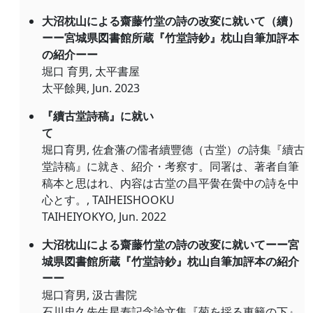
大沼枕山による齋藤竹堂の詩の改変に就いて（續）
ーー宮城県図書館所蔵『竹堂詩鈔』枕山自筆加評本
の紹介ーー
堀口 育男, 太平書屋
太平餘興, Jun. 2023
『續古堂詩稿』に就い
て
堀口育男, 佐倉藩の儒者續豐德（古堂）の詩集『續古
堂詩稿』に就き、紹介・考察す。同署は、著者自筆
稿本と思はれ、内容は古堂の昌平黌在黌中の詩を中
心とす。, TAIHEISHOOKU
TAIHEIYOKYO, Jun. 2022
大沼枕山による齋藤竹堂の詩の改変に就いてーー宮
城県図書館所蔵『竹堂詩鈔』枕山自筆加評本の紹介
ーー
堀口育男, 汲古書院
石川忠久先生星寿記念論文集『菊を採る東籬の下』,