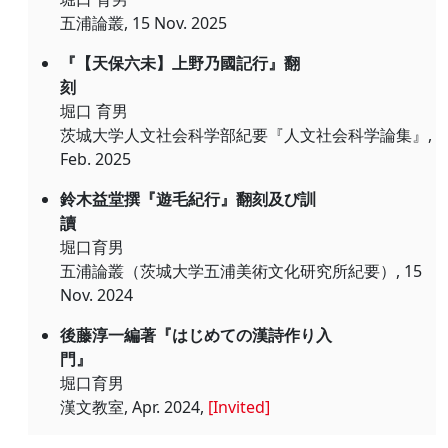
五浦論叢, 15 Nov. 2025
『【天保六未】上野乃國記行』翻
刻
堀口 育男
茨城大学人文社会科学部紀要『人文社会科学論集』,
Feb. 2025
鈴木益堂撰『遊毛紀行』翻刻及び訓
讀
堀口育男
五浦論叢（茨城大学五浦美術文化研究所紀要）, 15
Nov. 2024
後藤淳一編著『はじめての漢詩作り入
門』
堀口育男
漢文教室, Apr. 2024,
[Invited]