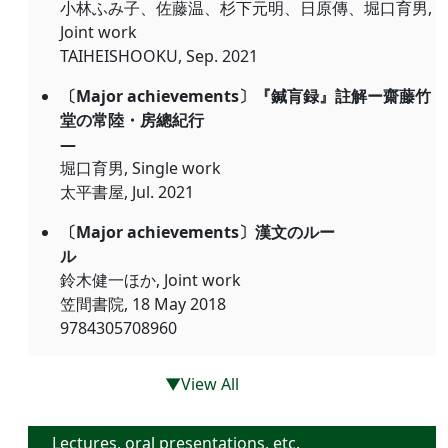
小林ふみ子、佐藤温、杉下元明、日原傳、堀口育男,
Joint work
TAIHEISHOOKU, Sep. 2021
〔Major achievements〕『鍼肓録』註解ー齋藤竹
堂の常陸・房總紀行
―
堀口育男, Single work
太平書屋, Jul. 2021
〔Major achievements〕漢文のルー
ル
鈴木健一ほか, Joint work
笠間書院, 18 May 2018
9784305708960
▼View All
Lectures, oral presentations, etc.