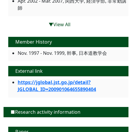
Apr. 2002 - Mar. 2007, 関西大学, 経済学部, 非常勤講
師
▼View All
Member History
Nov. 1997 - Nov. 1999, 幹事, 日本道教学会
External link
https://jglobal.jst.go.jp/detail?
JGLOBAL_ID=200901064655890404
■Research activity information
Paper