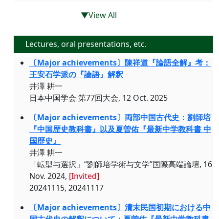
▼View All
Lectures, oral presentations, etc.
〔Major achievements〕陳祥道『論語全解』考：
王安石学派の『論語』解釈
井澤 耕一
日本中国学会 第77回大会, 12 Oct. 2025
〔Major achievements〕両部中国古代史：劉師培
『中国歴史教科書』以及夏曽佑『最新中学教科書 中
国歴史』
井澤 耕一
「転型与選択」“劉師培学術与文学”国際高端論壇, 16
Nov. 2024,
[Invited]
20241115, 20241117
〔Major achievements〕清末民国初期における中