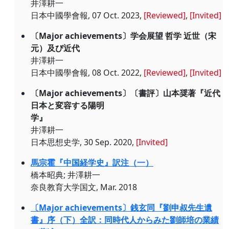
井澤耕一
日本中國學會報, 07 Oct. 2023,
[Reviewed]
,
[Invited]
〔Major achievements〕学会展望 哲学 近世（宋
元）及び近代
井澤耕一
日本中國學會報, 08 Oct. 2022,
[Reviewed]
,
[Invited]
〔Major achievements〕〔書評〕山本奨著『近代
日本と変容する陽明
学』
井澤耕一
日本思想史学, 30 Sep. 2020,
[Invited]
馬宗霍『中国経学史』訳注（一）
橋本昭典; 井澤耕一
奈良教育大学国文, Mar. 2018
〔Major achievements〕銭玄同『劉申叔先生遺
書』序（下）全訳：同時代人からみた劉師培の業績