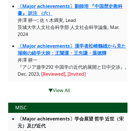
〔Major achievements〕劉師培 『中国歴史教科
書』 訳注 （六）
井澤 耕一; 佐々木満実, Lead
茨城大学人文社会科学部 人文社会科学論集, Mar.
2024
〔Major achievements〕漢学者松崎鶴雄から見た
湖南の経学大師：王闓運・王先謙・葉徳輝
井澤 耕一
『アジア遊学292 中国学の近代的展開と日中交渉』,
Dec. 2023,
[Reviewed]
,
[Invited]
▼View All
MISC
〔Major achievements〕学会展望 哲学 近世（宋
元）及び近代