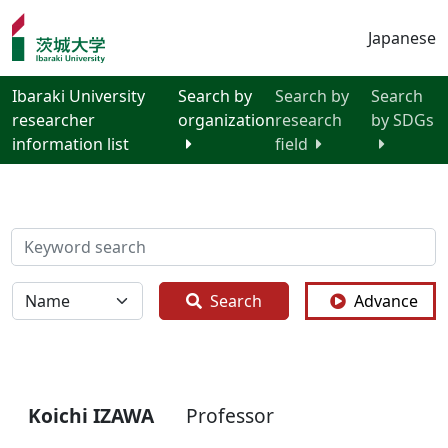
Japanese
Ibaraki University
Search by
Search by
Search
researcher
organization
research
by SDGs
information list
field
検索
全体
Search
Advance
Koichi IZAWA
Professor