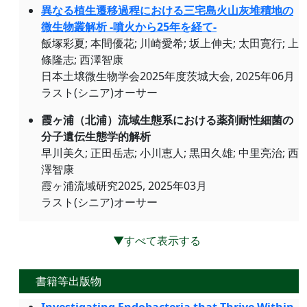
異なる植生遷移過程における三宅島火山灰堆積地の
微生物叢解析 -噴火から25年を経て-
飯塚彩夏; 本間優花; 川崎愛希; 坂上伸夫; 太田寛行; 上
條隆志; 西澤智康
日本土壌微生物学会2025年度茨城大会, 2025年06月
ラスト(シニア)オーサー
霞ヶ浦（北浦）流域生態系における薬剤耐性細菌の
分子遺伝生態学的解析
早川美久; 正田岳志; 小川恵人; 黒田久雄; 中里亮治; 西
澤智康
霞ヶ浦流域研究2025, 2025年03月
ラスト(シニア)オーサー
▼すべて表示する
書籍等出版物