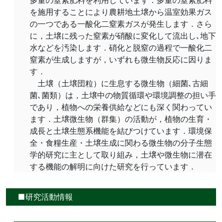
多量の窒素肥料を利用しています．多量の窒素肥料
を施用することにより農耕地土壌から温室効果ガス
の一つである一酸化二窒素ガスが発生します．さら
に，土壌に残った窒素が硝酸に変化して流出し､地下
水などを汚染します．硝化と脱窒の過程で一酸化二
窒素が生成しますが，いずれも微生物反応に因りま
す．
土壌（土壌団粒）に生息する微生物（細菌､古細
菌､菌類）は，土壌中の物質循環や環境調整の担い手
であり，植物への栄養供給などにも深く関わってい
ます．土壌微生物（群集）の活動が，植物の生育・
成長と土壌生態系機能を結びつけています．環境保
全・食糧生産・土壌生成に関わる微生物の分子生態
学的研究に主として取り組み，土壌や微生物に潜在
する機能の解明に向けた研究を行っています．
■研究活動情報