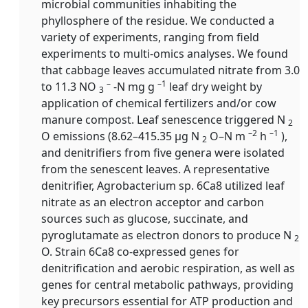
microbial communities inhabiting the
phyllosphere of the residue. We conducted a
variety of experiments, ranging from field
experiments to multi-omics analyses. We found
that cabbage leaves accumulated nitrate from 3.0
–
–1
to 11.3 NO
-N mg g
leaf dry weight by
3
application of chemical fertilizers and/or cow
manure compost. Leaf senescence triggered N
2
–2
–1
O emissions (8.62–415.35 μg N
O–N m
h
),
2
and denitrifiers from five genera were isolated
from the senescent leaves. A representative
denitrifier, Agrobacterium sp. 6Ca8 utilized leaf
nitrate as an electron acceptor and carbon
sources such as glucose, succinate, and
pyroglutamate as electron donors to produce N
2
O. Strain 6Ca8 co-expressed genes for
denitrification and aerobic respiration, as well as
genes for central metabolic pathways, providing
key precursors essential for ATP production and