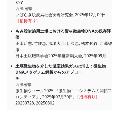
か？
西澤 智康
いばらき脱炭素社会実現研究会, 2025年12月09日,
［招待有り］
もみ殻炭施用土壌における資材微生物DNAの残存評
価
正田岳志; 竹腰恵; 深堀大介; 伊東恵; 橋本知義; 西澤智
康
日本土壌肥料学会2025年度新潟大会, 2025年09月
土壌微生物を介した温室効果ガスの消去：微生物
DNAメタゲノム解析からのアプロー
チ
西澤智康
微生物ウィーク2025 『微生物エコシステムの開拓フ
ロンティア』, 2025年07月30日,
［招待有り］
20250728, 20250802