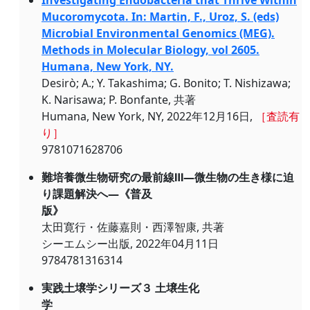
Investigating Endobacteria that Thrive Within
Mucoromycota. In: Martin, F., Uroz, S. (eds)
Microbial Environmental Genomics (MEG).
Methods in Molecular Biology, vol 2605.
Humana, New York, NY.
Desirò; A.; Y. Takashima; G. Bonito; T. Nishizawa;
K. Narisawa; P. Bonfante, 共著
Humana, New York, NY, 2022年12月16日,
［査読有
り］
9781071628706
難培養微生物研究の最前線Ⅲ―微生物の生き様に迫
り課題解決へ―《普及
版》
太田寛行・佐藤嘉則・西澤智康, 共著
シーエムシー出版, 2022年04月11日
9784781316314
実践土壌学シリーズ３ 土壌生化
学