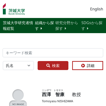
English
茨城大学研究者情
組織から探
研究分野から
SDGsから探
報総覧
す
探す
す
検索
全体
検索
詳細
ニシザワ トモヤス
西澤 智康
教授
Tomoyasu NISHIZAWA