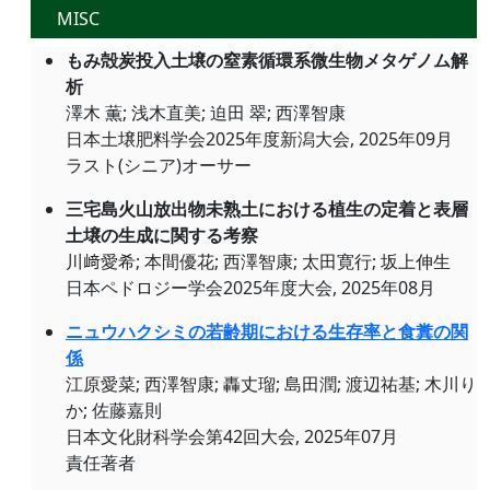
MISC
もみ殻炭投入土壌の窒素循環系微生物メタゲノム解
析
澤木 薫; 浅木直美; 迫田 翠; 西澤智康
日本土壌肥料学会2025年度新潟大会, 2025年09月
ラスト(シニア)オーサー
三宅島火山放出物未熟土における植生の定着と表層
土壌の生成に関する考察
川﨑愛希; 本間優花; 西澤智康; 太田寛行; 坂上伸生
日本ペドロジー学会2025年度大会, 2025年08月
ニュウハクシミの若齢期における生存率と食糞の関
係
江原愛菜; 西澤智康; 轟丈瑠; 島田潤; 渡辺祐基; 木川り
か; 佐藤嘉則
日本文化財科学会第42回大会, 2025年07月
責任著者