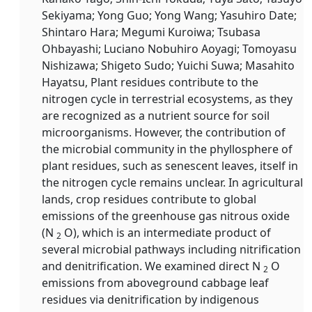
Sekiyama; Yong Guo; Yong Wang; Yasuhiro Date;
Shintaro Hara; Megumi Kuroiwa; Tsubasa
Ohbayashi; Luciano Nobuhiro Aoyagi; Tomoyasu
Nishizawa; Shigeto Sudo; Yuichi Suwa; Masahito
Hayatsu, Plant residues contribute to the
nitrogen cycle in terrestrial ecosystems, as they
are recognized as a nutrient source for soil
microorganisms. However, the contribution of
the microbial community in the phyllosphere of
plant residues, such as senescent leaves, itself in
the nitrogen cycle remains unclear. In agricultural
lands, crop residues contribute to global
emissions of the greenhouse gas nitrous oxide
(N
O), which is an intermediate product of
2
several microbial pathways including nitrification
and denitrification. We examined direct N
O
2
emissions from aboveground cabbage leaf
residues via denitrification by indigenous