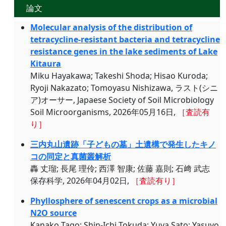
論文
Molecular analysis of the distribution of
tetracycline-resistant bacteria and tetracycline
resistance genes in the lake sediments of Lake
Kitaura
Miku Hayakawa; Takeshi Shoda; Hisao Kuroda;
Ryoji Nakazato; Tomoyasu Nishizawa, ラスト(シニ
ア)オーサー, Japaese Society of Soil Microbiology
Soil Microorganisms, 2026年05月16日,
［査読有
り］
三内丸山遺跡「子どもの墓」土遺構で発生したキノ
コの同定と真菌叢解析
轟 丈瑠; 長尾 理伶; 西澤 智康; 佐藤 嘉則; 石﨑 武志
保存科学, 2026年04月02日,
［査読有り］
Phyllosphere of senescent crops as a microbial
N2O source
Kanako Tago; Shin-Ichi Tokuda; Yuya Sato; Yasuyo