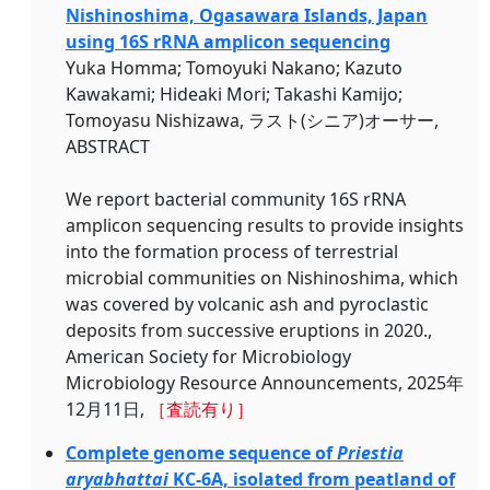
Nishinoshima, Ogasawara Islands, Japan
using 16S rRNA amplicon sequencing
Yuka Homma; Tomoyuki Nakano; Kazuto
Kawakami; Hideaki Mori; Takashi Kamijo;
Tomoyasu Nishizawa, ラスト(シニア)オーサー,
ABSTRACT
We report bacterial community 16S rRNA
amplicon sequencing results to provide insights
into the formation process of terrestrial
microbial communities on Nishinoshima, which
was covered by volcanic ash and pyroclastic
deposits from successive eruptions in 2020.,
American Society for Microbiology
Microbiology Resource Announcements, 2025年
12月11日,
［査読有り］
Complete genome sequence of
Priestia
aryabhattai
KC-6A, isolated from peatland of