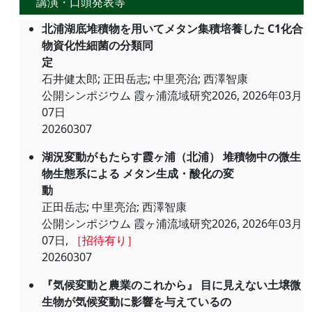
講演・口頭発表等
北浦湖底堆積物を用いてメタン集積培養した C1化合
物資化性細菌の分類同
定
石井健太郎; 正田岳志; 中里亮治; 西澤智康
公開シンポジウム 霞ヶ浦流域研究2026, 2026年03月
07日
20260307
湖況変動がもたらす霞ヶ浦（北浦） 堆積物中の微生
物生態系による メタン生成・酸化の変
動
正田岳志; 中里亮治; 西澤智康
公開シンポジウム 霞ヶ浦流域研究2026, 2026年03月
07日,
［招待有り］
20260307
『気候変動と農業のこれから』 目に見えない土壌微
生物が気候変動に影響を与えているの