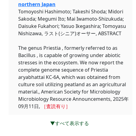
northern Japan
Tomoyoshi Hashimoto; Takeshi Shoda; Midori
Sakoda; Megumi Ito; Mai Iwamoto-Shizukuda;
Daisuke Fukahori; Yasuo Ikegashira; Tomoyasu
Nishizawa, ラスト(シニア)オーサー, ABSTRACT
The genus Priestia , formerly referred to as
Bacillus , is capable of growing under abiotic
stresses in the ecosystem. We now report the
complete genome sequence of Priestia
aryabhattai KC-6A, which was obtained from
culture soil utilizing peatland as an agricultural
material., American Society for Microbiology
Microbiology Resource Announcements, 2025年
09月11日,
［査読有り］
▼すべて表示する