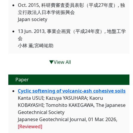
Oct. 2015, 科研費審査委員表彰（平成27年度）, 独
立行政法人日本学術振興会
Japan society
13 Jun. 2013, 事業企画賞（平成24年度）, 地盤工学
会
小林 薫;宮崎祐助
▼View All
Paper
Cyclic softening of volcanic-ash cohesive soils
Kanta USUI; Kazuya YASUHARA; Kaoru
KOBAYASHI; Tomohito KAKEGAWA, The Japanese
Geotechnical Society
Japanese Geotechnical Journal, 01 Mar. 2026,
[Reviewed]