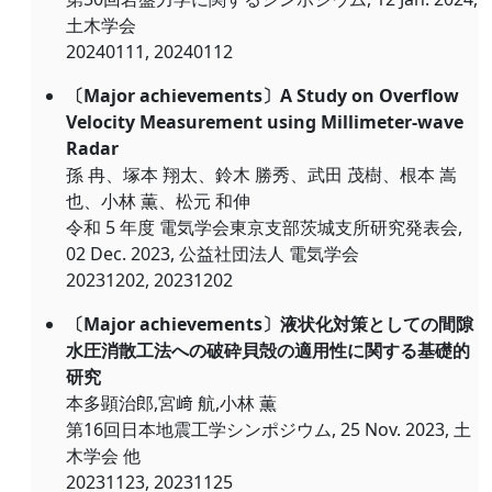
土木学会
20240111, 20240112
〔Major achievements〕A Study on Overflow
Velocity Measurement using Millimeter-wave
Radar
孫 冉、塚本 翔太、鈴木 勝秀、武田 茂樹、根本 嵩
也、小林 薫、松元 和伸
令和 5 年度 電気学会東京支部茨城支所研究発表会,
02 Dec. 2023, 公益社団法人 電気学会
20231202, 20231202
〔Major achievements〕液状化対策としての間隙
水圧消散工法への破砕貝殻の適用性に関する基礎的
研究
本多顕治郎,宮﨑 航,小林 薫
第16回日本地震工学シンポジウム, 25 Nov. 2023, 土
木学会 他
20231123, 20231125