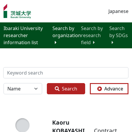
Japanese
Ibaraki University
Search by
Search by
Search
researcher
organization
research
by SDGs
information list
field
検索
全体
Search
Advance
Kaoru
KOBAYASHI
Contract