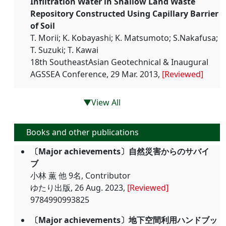
Infiltration Water in Shallow Land Waste
Repository Constructed Using Capillary Barrier
of Soil
T. Morii; K. Kobayashi; K. Matsumoto; S.Nakafusa;
T. Suzuki; T. Kawai
18th SoutheastAsian Geotechnical & Inaugural
AGSSEA Conference, 29 Mar. 2013,
[Reviewed]
▼View All
Books and other publications
〔Major achievements〕自然災害からのサバイ
ブ
小林 薫 他 9名, Contributor
ゆたり出版, 26 Aug. 2023,
[Reviewed]
9784990993825
〔Major achievements〕地下空間利用ハンドブッ