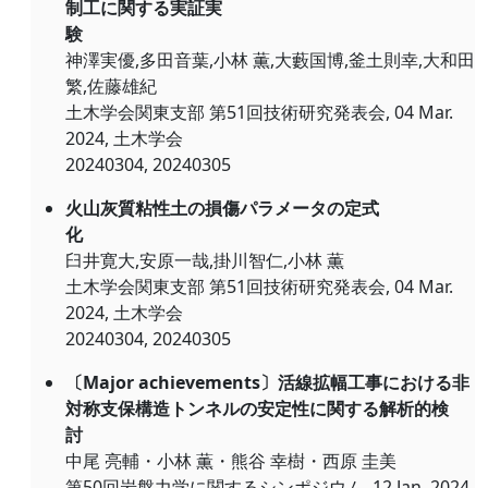
制工に関する実証実
験
神澤実優,多田音葉,小林 薫,大藪国博,釜土則幸,大和田
繁,佐藤雄紀
土木学会関東支部 第51回技術研究発表会, 04 Mar.
2024, 土木学会
20240304, 20240305
火山灰質粘性土の損傷パラメータの定式
化
臼井寛大,安原一哉,掛川智仁,小林 薫
土木学会関東支部 第51回技術研究発表会, 04 Mar.
2024, 土木学会
20240304, 20240305
〔Major achievements〕活線拡幅工事における非
対称支保構造トンネルの安定性に関する解析的検
討
中尾 亮輔・小林 薫・熊谷 幸樹・西原 圭美
第50回岩盤力学に関するシンポジウム, 12 Jan. 2024,