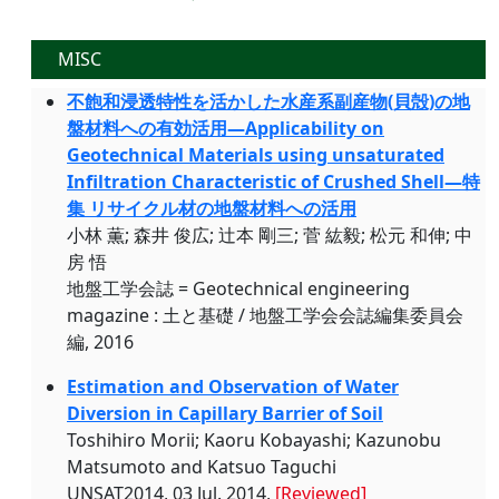
MISC
不飽和浸透特性を活かした水産系副産物(貝殻)の地
盤材料への有効活用—Applicability on
Geotechnical Materials using unsaturated
Infiltration Characteristic of Crushed Shell—特
集 リサイクル材の地盤材料への活用
小林 薫; 森井 俊広; 辻本 剛三; 菅 紘毅; 松元 和伸; 中
房 悟
地盤工学会誌 = Geotechnical engineering
magazine : 土と基礎 / 地盤工学会会誌編集委員会
編, 2016
Estimation and Observation of Water
Diversion in Capillary Barrier of Soil
Toshihiro Morii; Kaoru Kobayashi; Kazunobu
Matsumoto and Katsuo Taguchi
UNSAT2014, 03 Jul. 2014,
[Reviewed]