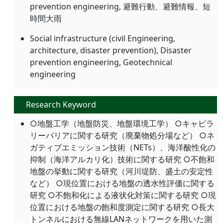
prevention engineering, 避難行動、避難情報、短
時間大雨
Social infrastructure (civil Engineering,
architecture, disaster prevention), Disaster
prevention engineering, Geotechnical
engineering
Research Keyword
○地盤工学（地盤防災、地盤環境工学） ○キャピラ
リーバリアに関する研究（廃棄物処分場など） ○ネ
ガティブエミッション技術（NETs）、海洋酸性化の
抑制（海洋アルカリ化）技術に関する研究 ○不飽和
地盤の挙動に関する研究（河川堤防、盛土の安定性
など） ○現位置における地盤の透水性評価に関する
研究 ○不飽和化による液状化対策に関する研究 ○現
位置における地盤の飽和度測定に関する研究 ○長大
トンネルにおける無線LANネットワークを用いた測