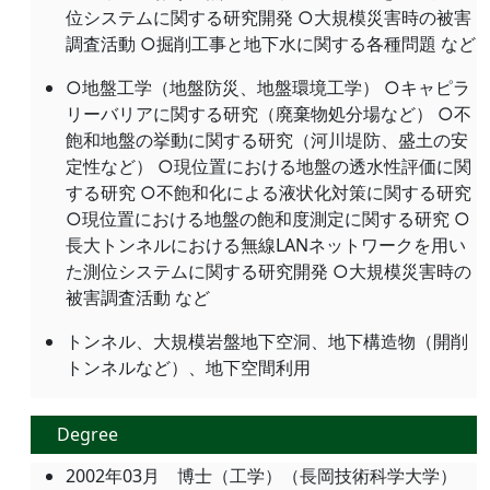
位システムに関する研究開発 ○大規模災害時の被害
調査活動 ○掘削工事と地下水に関する各種問題 など
○地盤工学（地盤防災、地盤環境工学） ○キャピラ
リーバリアに関する研究（廃棄物処分場など） ○不
飽和地盤の挙動に関する研究（河川堤防、盛土の安
定性など） ○現位置における地盤の透水性評価に関
する研究 ○不飽和化による液状化対策に関する研究
○現位置における地盤の飽和度測定に関する研究 ○
長大トンネルにおける無線LANネットワークを用い
た測位システムに関する研究開発 ○大規模災害時の
被害調査活動 など
トンネル、大規模岩盤地下空洞、地下構造物（開削
トンネルなど）、地下空間利用
Degree
2002年03月 博士（工学）（長岡技術科学大学）