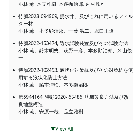
小林 薫, 足立雅樹, 本多顕治郎, 内村風雅
特願2023-094509, 揚水井、及びこれに用いるフィル
ター材
小林 薫、本多顕治郎、千葉 浩二、堀口正隆
特願2022-153474, 透水試験装置及びその試験方法
小林 薫、鈴木明夫、荻野一彦、本多顕治郎、米山俊
一
特願2022-102493, 液状化対策杭及びその対策杭を使
用する液状化防止方法
小林 薫、脇本理玖、本多顕治郎
第6944164, 特願2020- 65486, 地盤改良方法及び改
良地盤構造
小林 薫、安原一哉、足立雅樹
▼View All