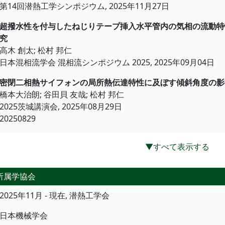
第14回潜熱工学シンポジウム, 2025年11月27日
超撥水性を付与したねじりテープ挿入水平管内の気相の流動特
究
高木 創太; 松村 邦仁
日本混相流学会 混相流シンポジウム 2025, 2025年09月04日
密閉二相熱サイフォンの局所熱伝達特性
橋本大治朗; 谷田貝 友哉; 松村 邦仁
2025茨城講演会, 2025年08月29日
20250829
▼すべて表示する
所属学協会
2025年11月 - 現在, 潜熱工学会
日本機械学会