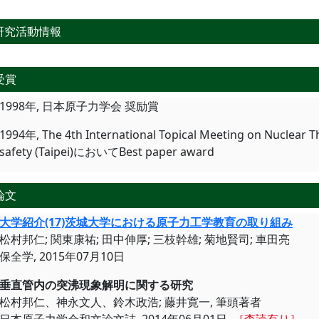
研究活動情報
受賞
1998年, 日本原子力学会 奨励賞
1994年, The 4th International Topical Meeting on Nuclear 
safety (Taipei)においてBest paper award
論文
大学紹介(17)茨城大学における原子力工学教育の取り組み
松村邦仁; 関東康祐; 田中伸厚; 三枝幹雄; 菊地賢司; 車田亮
保全学, 2015年07月10日
垂直管内の突沸現象解明に関す
松村邦仁、神永文人、鈴木政浩; 藤井寛一, 筆頭著者