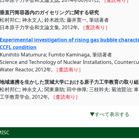
日本原子力学会和文論文誌, 2014年06月01日,
［査読有り］
垂直円筒容器内のガイセリングに関
松村邦仁; 神永文人; 鈴木政浩; 藤井寛一, 筆頭著者
日本原子力学会和文論文集, 2012年,
［査読有り］
Experimental investigation of rising gas bubble characte
CCFL condition
Kunihito Matumura; Fumito Kaminaga, 筆頭著者
Science and Technology of Nuclear Installations, Countercu
Water Reactor, 2012年,
［査読有り］
地域連携を生かした茨城大学における原
松村邦仁; 神永文人; 関東康助; 田中伸厚; 三枝幹夫; 菊池賢治; 
工学教育学会, 2012年,
［査読有り］
▼すべて表示する
MISC