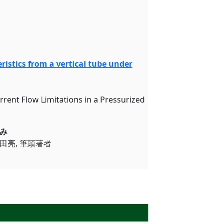
する研究
ristics from a vertical tube under
rrent Flow Limitations in a Pressurized
子力工学教育の取り組み
車田亮, 筆頭著者