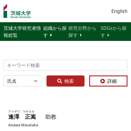
English
茨城大学研究者情
組織から探
研究分野から
SDGsから探
報総覧
す
探す
す
検索
全体
検索
詳細
アイザワ マサタカ
逢澤 正嵩
助教
Aizawa Masataka