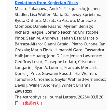
Deviations from Keplerian Disks
Misato Fukagawa; Andrés F. Izquierdo; Jochen
Stadler; Lisa Wölfer; Maria Galloway-Sprietsma;
Ryuta Orihara; Masataka Aizawa; Munetake
Momose; Daniele Fasano; Myriam Benisty;
Richard Teague; Stefano Facchini; Christophe
Pinte; Sean M. Andrews; Jaehan Bae; Marcelo
Barraza-Alfaro; Gianni Cataldi; Pietro Curone; Ian
Czekala; Mario Flock; Himanshi Garg; Cassandra
Hall; Jane Huang; John D. Ilee; Jensen Lawrence;
Geoffroy Lesur; Giuseppe Lodato; Cristiano
Longarini; Ryan A. Loomis; François Ménard;
Daniel J. Price; Giovanni Rosotti; Hsi-Wei Yen;
Tomohiro C. Yoshida; Gaylor Wafflard-Fernandez;
David J. Wilner; Andrew J. Winter; Brianna
Zawadzki
The Astrophysical Journal Letters, 2026年03月20
日,
［査読有り］