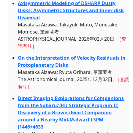
Axisymmetric Modeling of DSHARP Dusty
Disks: Asymmetric Structures and Inner-disk
Dispersal
Masataka Aizawa; Takayuki Muto; Munetake
Momose, 筆頭著者
ASTROPHYSICAL JOURNAL, 2026年02月20日,
［査
読有り］
On the Interpretation of Velocity Residuals in
Protoplanetary Disks
Masataka Aizawa; Ryuta Orihara, 筆頭著者
The Astronomical Journal, 2025年12月02日,
［査読
有り］
Direct Imaging Explorations for Companions
from the Subaru/IRD Strategic Program II;
Discovery of a Brown-dwarf Companion
around a Nearby Mid-M-dwarf LSPM
J1446+4633