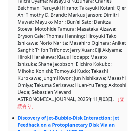
Taichi Uyama; Masayuki Kuzuhara; Charles
Beichman; Teruyuki Hirano; Takayuki Kotani; Qier
An; Timothy D. Brandt; Markus Janson; Dimitri
Mawet; Mayuko Mori; Bun'ei Sato; Denitza
Stoeva; Motohide Tamura; Masataka Aizawa;
Bryson Cale; Thomas Henning; Hiroyuki Tako
Ishikawa; Norio Narita; Masahiro Ogihara; Aniket
Sanghi; Trifon Trifonov; Jerry Xuan; Eiji Akiyama;
Hiroki Harakawa; Klaus Hodapp; Masato
Ishizuka; Shane Jacobson; Eiichiro Kokubo;
Mihoko Konishi; Tomoyuki Kudo; Takashi
Kurokawa; Jungmi Kwon; Jun Nishikawa; Masashi
Omiya; Takuma Serizawa; Huan-Yu Teng; Akitoshi
Ueda; Sebastien Vievard
ASTRONOMICAL JOURNAL, 2025年11月03日,
［査
読有り］
Discovery of Jet-Bubble-Disk Interaction: Jet
Feedback on a Protoplanetary Disk Via an