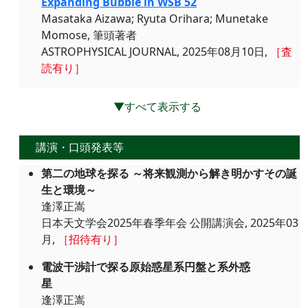
Expanding Bubble in WSB 52
Masataka Aizawa; Ryuta Orihara; Munetake
Momose, 筆頭著者
ASTROPHYSICAL JOURNAL, 2025年08月10日,
［査
読有り］
▼すべて表示する
講演・口頭発表等
第二の地球を探る ～将来観測から解き明かすその誕
生と環境～
逢澤正嵩
日本天文学会2025年春季年会 公開講演会, 2025年03
月,
［招待有り］
電波干渉計で探る原始惑星系円盤と系外惑
星
逢澤正嵩