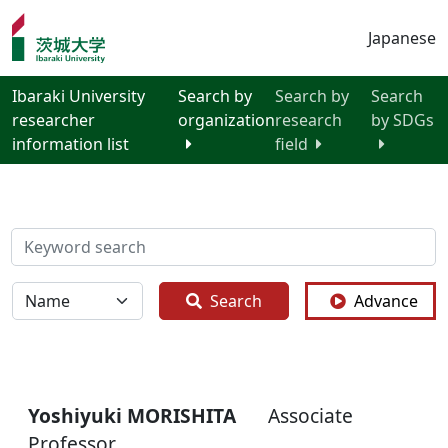
Japanese
Ibaraki University
Search by
Search by
Search
researcher
organization
research
by SDGs
information list
field
検索
全体
Search
Advance
Yoshiyuki MORISHITA
Associate
Professor