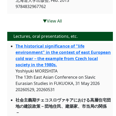
北海道大学出版会, Feb. 2013
9784832967762
▼View All
Lectures, oral presentations, etc.
The historical significance of "life
environment" in the context of east European
cold war－the example from Czech local
society in the 1980s.
Yoshiyuki MORISHITA
The 13th East Asian Conference on Slavic
Eurasian Studies in FUKUOKA, 31 May 2026
20260529, 20260531
社会主義期チェコスロヴァキアにおける高層住宅団
地の建設政策－団地住民、建築家、市当局の関係
－