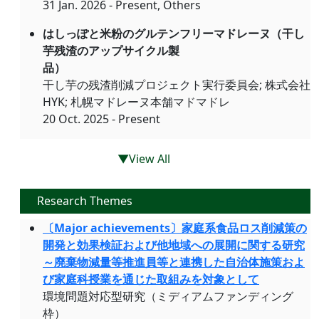
31 Jan. 2026 - Present, Others
はしっぽと米粉のグルテンフリーマドレーヌ（干し
芋残渣のアップサイクル製
品）
干し芋の残渣削減プロジェクト実行委員会; 株式会社
HYK; 札幌マドレーヌ本舗マドマドレ
20 Oct. 2025 - Present
▼View All
Research Themes
〔Major achievements〕家庭系食品ロス削減策の
開発と効果検証および他地域への展開に関する研究
～廃棄物減量等推進員等と連携した自治体施策およ
び家庭科授業を通じた取組みを対象として
環境問題対応型研究（ミディアムファンディング
枠）