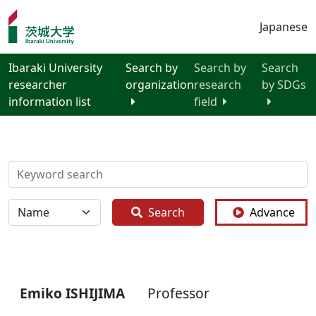
Japanese
Ibaraki University
Search by
Search by
Search
researcher
organization
research
by SDGs
information list
field
検索
全体
Search
Advance
Emiko ISHIJIMA
Professor