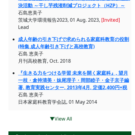
決活動 ～干し芋残渣削減プロジェクト（HZP）～
石島恵美子
茨城大学環境報告2023, 01 Aug. 2023,
[Invited]
Lead
成人年齢の引き下げで求められる家庭科教育の役割
(特集 成人年齢引き下げと高校教育)
石島 恵美子
月刊高校教育, Oct. 2018
『生きる力をつける学習 未来を開く家庭科』, 望月
一枝・倉持清美・妹尾理子・岡部睦子・金子京子編
著, 教育実践センター, 2013年4月, 定価2,400円+税
石島 恵美子
日本家庭科教育学会誌, 01 May 2014
▼View All