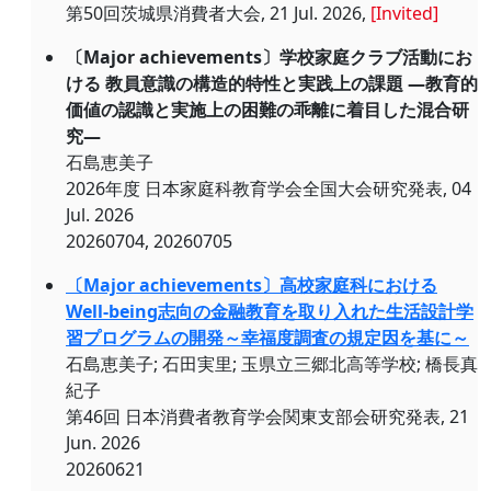
第50回茨城県消費者大会, 21 Jul. 2026,
[Invited]
〔Major achievements〕学校家庭クラブ活動にお
ける 教員意識の構造的特性と実践上の課題 ―教育的
価値の認識と実施上の困難の乖離に着目した混合研
究―
石島恵美子
2026年度 日本家庭科教育学会全国大会研究発表, 04
Jul. 2026
20260704, 20260705
〔Major achievements〕高校家庭科における
Well-being志向の金融教育を取り入れた生活設計学
習プログラムの開発～幸福度調査の規定因を基に～
石島恵美子; 石田実里; 玉県立三郷北高等学校; 橋長真
紀子
第46回 日本消費者教育学会関東支部会研究発表, 21
Jun. 2026
20260621