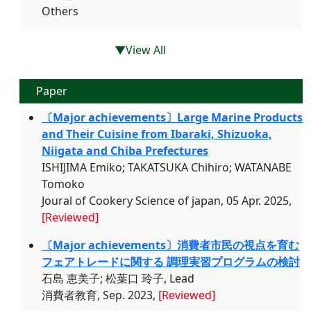
Others
▼View All
Paper
〔Major achievements〕Large Marine Products
and Their Cuisine from Ibaraki, Shizuoka,
Niigata and Chiba Prefectures
ISHIJIMA Emiko; TAKATSUKA Chihiro; WATANABE
Tomoko
Joural of Cookery Science of japan, 05 Apr. 2025,
[Reviewed]
〔Major achievements〕消費者市民の視点を育む
フェアトレードに関する 調理実習プログラムの検討
石島 恵美子; 松葉口 玲子, Lead
消費者教育, Sep. 2023,
[Reviewed]