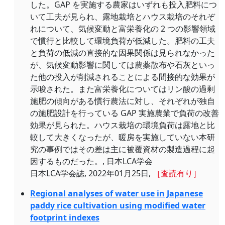
した。GAP を実施する農家はいずれも投入肥料につ
いて工夫が見られ、露地栽培とハウス栽培のそれぞ
れについて、気候変動と富栄養化の 2 つの影響領域
で慣行と比較して環境負荷が低減した。肥料の工夫
と負荷の低減の直接的な因果関係は見られなかった
が、気候変動影響に関しては農薬散布や石灰といっ
た他の投入が削減されることによる間接的な効果が
示唆された。また富栄養化についてはリン酸の過剰
施肥の傾向がある慣行農法に対し、それぞれが独自
の施肥設計を行っている GAP 実施農業で負荷の改善
効果が見られた。ハウス栽培の環境負荷は露地と比
較して大きくなったが、暖房を実施していない本研
究の事例ではその差は主に被覆資材の製造過程に起
因するものだった。, 日本LCA学会
日本LCA学会誌, 2022年01月25日,
［査読有り］
Regional analyses of water use in Japanese
paddy rice cultivation using modified water
footprint indexes