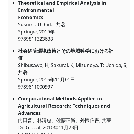
Theoretical and Empirical Analysis in
Environmental
Economics
Susumu Uchida, 共著
Springer, 2019年
9789811323638
社会経済環境政策とその地域科学における評
価
Shibusawa, H; Sakurai, K; Mizunoya, T; Uchida, S,
共著
Springer, 2016年11月01日
9789811000997
Computational Methods Applied to
Agricultural Research: Techniques and
Advances
内田晋、林清忠、佐藤正衛、外園信吾, 共著
IGI Global, 2010年11月23日