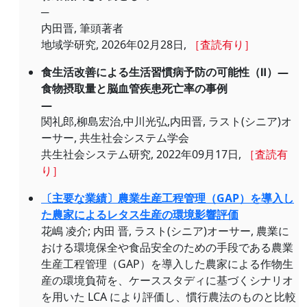
─
内田晋, 筆頭著者
地域学研究, 2026年02月28日,
［査読有り］
食生活改善による生活習慣病予防の可能性（Ⅱ）―
食物摂取量と脳血管疾患死亡率の事例
―
関礼郎,柳島宏治,中川光弘,内田晋, ラスト(シニア)オ
ーサー, 共生社会システム学会
共生社会システム研究, 2022年09月17日,
［査読有
り］
〔主要な業績〕農業生産工程管理（GAP）を導入し
た農家によるレタス生産の環境影響評価
花嶋 凌介; 内田 晋, ラスト(シニア)オーサー, 農業に
おける環境保全や食品安全のための手段である農業
生産工程管理（GAP）を導入した農家による作物生
産の環境負荷を、ケーススタディに基づくシナリオ
を用いた LCA により評価し、慣行農法のものと比較