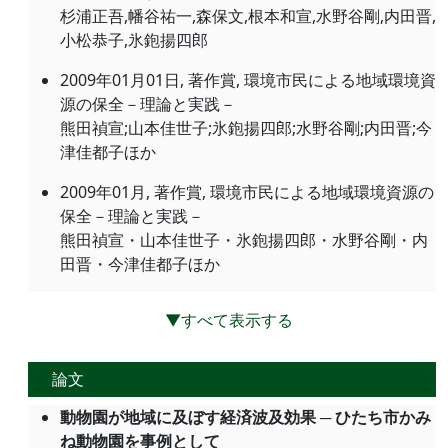
杉浦正吾,幡谷祐一,森保文,根本和宣,水野谷剛,内田晋,
小松恭子,氷鉋揚四郎
2009年01月01日, 著作賞, 環境市民による地域環境資
源の保全－理論と実践－
熊田禎宣;山本佳世子;氷鉋揚四郎;水野谷剛;内田晋;今
津佳都子ほか
2009年01月, 著作賞, 環境市民による地域環境資源の
保全－理論と実践－
熊田禎宣・山本佳世子・氷鉋揚四郎・水野谷剛・内
田晋・今津佳都子ほか
▼すべて表示する
論文
動物園が地域に及ぼす経済波及効果 ─ ひたち市かみ
ね動物園を事例として