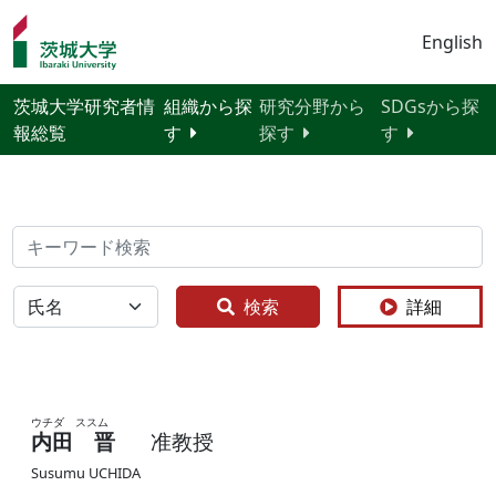
English
茨城大学研究者情
組織から探
研究分野から
SDGsから探
報総覧
す
探す
す
検索
全体
検索
詳細
ウチダ ススム
内田 晋
准教授
Susumu UCHIDA