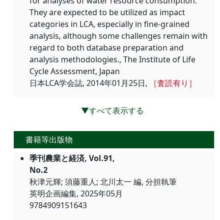
for analyses of water resource consumption.
They are expected to be utilized as impact
categories in LCA, especially in fine-grained
analysis, although some challenges remain with
regard to both database preparation and
analysis methodologies., The Institute of Life
Cycle Assessment, Japan
日本LCA学会誌, 2014年01月25日,
［査読有り］
▼すべて表示する
書籍等出版物
季刊農業と経済, Vol.91,
No.2
秋津元輝; 須藤重人; 北川太一 編, 分担執筆
英明企画編集, 2025年05月
9784909151643