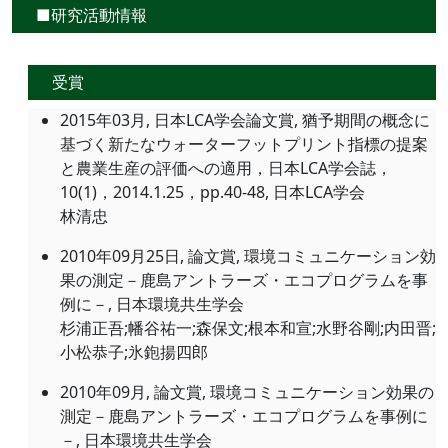
■研究活動情報
受賞
2015年03月, 日本LCA学会論文賞, 猶予期間の概念に
基づく新たなウォーターフットプリント指標の提案
と農業生産の評価への適用，日本LCA学会誌，
10(1)，2014.1.25，pp.40-48, 日本LCA学会
林清忠
2010年09月25日, 論文賞, 環境コミュニケーション効
果の測定－鹿島アントラーズ・エコプログラムを事
例に－, 日本環境共生学会
杉浦正吾;幡谷祐一;森保文;根本和宣;水野谷剛;内田晋;
小松恭子;氷鉋揚四郎
2010年09月, 論文賞, 環境コミュニケーション効果の
測定－鹿島アントラーズ・エコプログラムを事例に
－, 日本環境共生学会