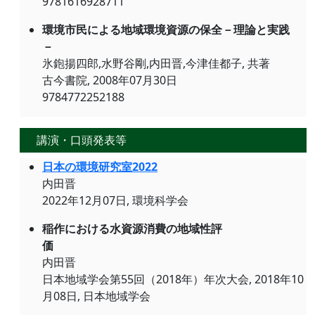
9781616928711
環境市民による地域環境資源の保全－理論と実践
－
氷鉋揚四郎,水野谷剛,内田晋,今津佳都子, 共著
古今書院, 2008年07月30日
9784772252188
講演・口頭発表等
日本の環境研究室2022
内田晋
2022年12月07日, 環境科学会
稲作における水資源消費の地域性評
価
内田晋
日本地域学会第55回（2018年）年次大会, 2018年10
月08日, 日本地域学会