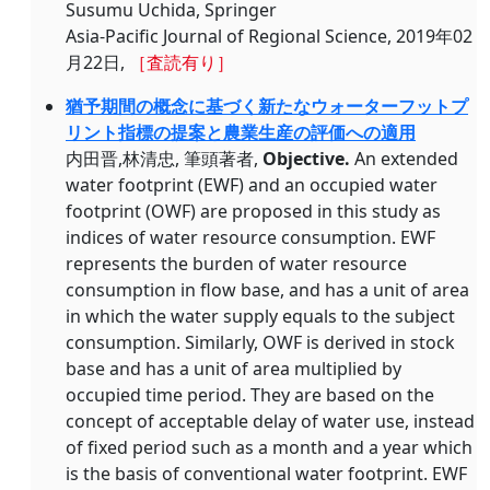
Susumu Uchida, Springer
Asia-Pacific Journal of Regional Science, 2019年02
月22日,
［査読有り］
猶予期間の概念に基づく新たなウォーターフットプ
リント指標の提案と農業生産の評価への適用
内田晋,林清忠, 筆頭著者,
Objective.
An extended
water footprint (EWF) and an occupied water
footprint (OWF) are proposed in this study as
indices of water resource consumption. EWF
represents the burden of water resource
consumption in flow base, and has a unit of area
in which the water supply equals to the subject
consumption. Similarly, OWF is derived in stock
base and has a unit of area multiplied by
occupied time period. They are based on the
concept of acceptable delay of water use, instead
of fixed period such as a month and a year which
is the basis of conventional water footprint. EWF