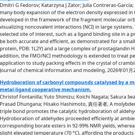
Dmitri G Fedorov; Katarzyna J Zator; Julia Contreras-García;
many-body expansion of the electron density expressed in 
developed in the framework of the fragment molecular orb
visualizing noncovalent interactions (NCI) in large systems.
selected site of interest, such as a ligand binding site in a 
be both accurate and efficient, as demonstrated for a smal
protein, PDB: 1L2Y) and a large complex of prostaglandin H
addition, the FMO/NCI methodology is extended to treat pe
application to study packing effects in the crystal of cram
Journal of chemical information and modeling, 2026年01
Hydroboration of carbonyl compounds catalysed by a 
metal-ligand cooperative mechanism.
Christof Fontanilla; Yuto Shimizu; Koichi Nagata; Sakura Iwa
Prasad Dhungana; Hisako Hashimoto, 責任著者, A molybde
triple bond promotes the catalytic hydroboration of aldeh
Hydroboration of aldehydes proceeded efficiently at ambie
corresponding borate esters in 92-99% NMR yields, wherea
slight elevated temperature (70 °C), affording the product