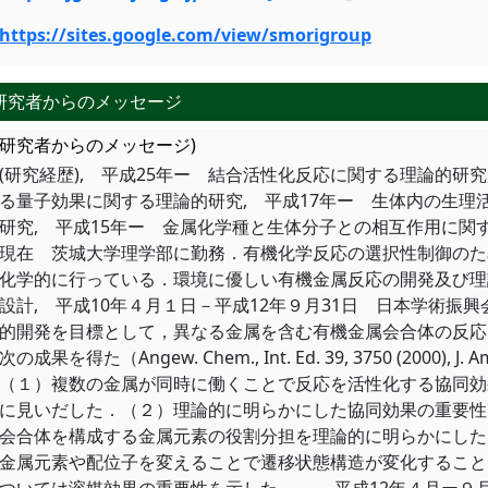
https://sites.google.com/view/smorigroup
研究者からのメッセージ
(研究者からのメッセージ)
(研究経歴), 平成25年ー 結合活性化反応に関する理論的研
る量子効果に関する理論的研究, 平成17年ー 生体内の生理
研究, 平成15年ー 金属化学種と生体分子との相互作用に関す
現在 茨城大学理学部に勤務．有機化学反応の選択性制御のた
化学的に行っている．環境に優しい有機金属反応の開発及び理
設計, 平成10年４月１日－平成12年９月31日 日本学術振
的開発を目標として，異なる金属を含む有機金属会合体の反応
次の成果を得た（Angew. Chem., Int. Ed. 39, 3750 (2000), J. A
（１）複数の金属が同時に働くことで反応を活性化する協同効
に見いだした．（２）理論的に明らかにした協同効果の重要性
会合体を構成する金属元素の役割分担を理論的に明らかにした
金属元素や配位子を変えることで遷移状態構造が変化すること