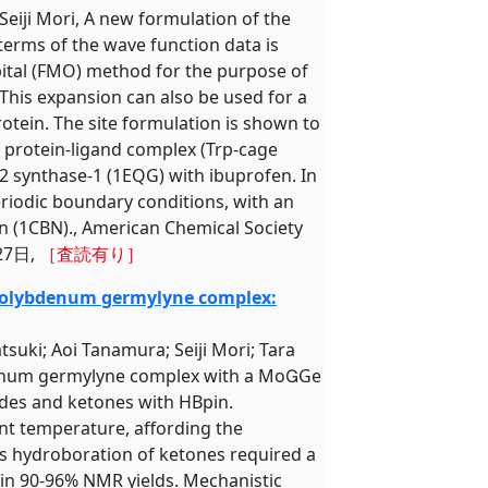
 Seiji Mori, A new formulation of the
terms of the wave function data is
ital (FMO) method for the purpose of
 This expansion can also be used for a
protein. The site formulation is shown to
l protein-ligand complex (Trp-cage
2 synthase-1 (1EQG) with ibuprofen. In
riodic boundary conditions, with an
bin (1CBN)., American Chemical Society
月27日,
［査読有り］
molybdenum germylyne complex:
tsuki; Aoi Tanamura; Seiji Mori; Tara
num germylyne complex with a MoGe
ydes and ketones with HBpin.
nt temperature, affording the
s hydroboration of ketones required a
s in 90-96% NMR yields. Mechanistic