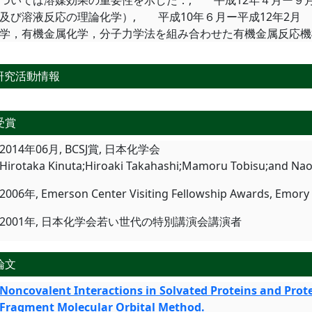
ついては溶媒効果の重要性を示した．, 平成12年４月ー
及び溶液反応の理論化学）, 平成10年６月ー平成12年2月
学，有機金属化学，分子力学法を組み合わせた有機金属反応機
研究活動情報
受賞
2014年06月, BCSJ賞, 日本化学会
Hirotaka Kinuta;Hiroaki Takahashi;Mamoru Tobisu;and Nao
2006年, Emerson Center Visiting Fellowship Awards, Emory U
2001年, 日本化学会若い世代の特別講演会講演者
論文
Noncovalent Interactions in Solvated Proteins and Prote
Fragment Molecular Orbital Method.