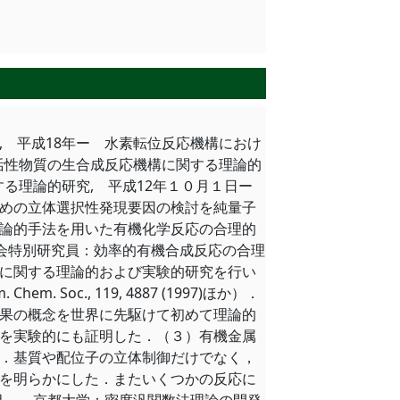
究, 平成18年ー 水素転位反応機構におけ
活性物質の生合成反応機構に関する理論的
る理論的研究, 平成12年１０月１日ー
めの立体選択性発現要因の検討を純量子
論的手法を用いた有機化学反応の合理的
興会特別研究員：効率的有機合成反応の合理
に関する理論的および実験的研究を行い
m. Chem. Soc., 119, 4887 (1997)ほか）．
果の概念を世界に先駆けて初めて理論的
を実験的にも証明した．（３）有機金属
．基質や配位子の立体制御だけでなく，
を明らかにした．またいくつかの反応に