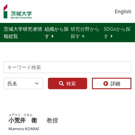
English
茨城大学研究者情
組織から探
研究分野から
SDGsから探
報総覧
す
探す
す
検索
全体
検索
詳細
コアライ マモル
小荒井 衛
教授
Mamoru KOARAI