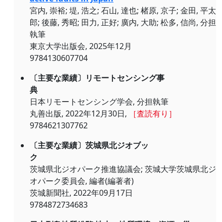
宮内, 崇裕; 堤, 浩之; 石山, 達也; 楮原, 京子; 金田, 平太
郎; 後藤, 秀昭; 田力, 正好; 廣内, 大助; 松多, 信尚, 分担
執筆
東京大学出版会, 2025年12月
9784130607704
〔主要な業績〕リモートセンシング事
典
日本リモートセンシング学会, 分担執筆
丸善出版, 2022年12月30日,
［査読有り］
9784621307762
〔主要な業績〕茨城県北ジオブッ
ク
茨城県北ジオパーク推進協議会; 茨城大学茨城県北ジ
オパーク委員会, 編者(編著者)
茨城新聞社, 2022年09月17日
9784872734683