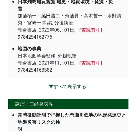
日本列島地質総覧 地史・地質環境・資源・災
害
加藤禎一・脇田浩二・斉藤眞・高木哲一・水野清
秀・宮崎一博 編, 分担執筆
朝倉書店, 2022年06月01日,
［査読有り］
9784254162776
地図の事典
日本地図学会監修, 分担執筆
朝倉書店, 2021年11月01日,
［査読有り］
9784254163582
▼すべて表示する
講演・口頭発表等
常時微動計測で把握した恋瀬川低地の地形発達史と
地盤災害リスクの検
討