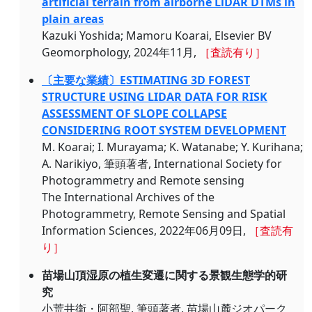
artificial terrain from airborne LiDAR DTMs in
plain areas
Kazuki Yoshida; Mamoru Koarai, Elsevier BV
Geomorphology, 2024年11月,
［査読有り］
〔主要な業績〕ESTIMATING 3D FOREST
STRUCTURE USING LIDAR DATA FOR RISK
ASSESSMENT OF SLOPE COLLAPSE
CONSIDERING ROOT SYSTEM DEVELOPMENT
M. Koarai; I. Murayama; K. Watanabe; Y. Kurihana;
A. Narikiyo, 筆頭著者, International Society for
Photogrammetry and Remote sensing
The International Archives of the
Photogrammetry, Remote Sensing and Spatial
Information Sciences, 2022年06月09日,
［査読有
り］
苗場山頂湿原の植生変遷に関する景観生態学的研
究
小荒井衛・阿部聖, 筆頭著者, 苗場山麓ジオパーク