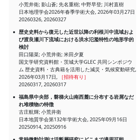
小荒井衛; 影山蒼; 先名重樹; 中野早登; 川村直樹
日本地理学会2026年春季学術大会, 2026年03月27日
20260326, 20260327
歴史史料から復元した近世以降の利根川中流域およ
び渡良瀬川下流域における洪水氾濫特性の地形学的
検討
田口陽菜; 小荒井衛; 米田夕夏
国文学研究資料館・茨城大学GLEC 共同シンポジウ
ム 歴史資料・古典籍を活用した減災・気候変動研究,
2026年03月17日,
［招待有り］
20260317, 20260317
福島県中央部，磐梯火山南西麓に分布する岩屑なだ
れ堆積物の特徴
古庄航輝; 小荒井衛
日本地質学会第132年学術大会, 2025年09月16日
20250914, 20250916
常時微動計測は活断層研究にどこまで適用可能