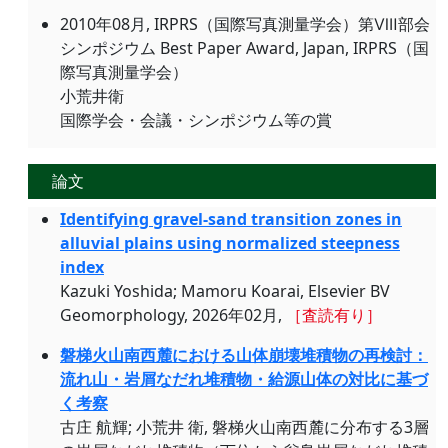
2010年08月, IRPRS（国際写真測量学会）第Ⅷ部会
シンポジウム Best Paper Award, Japan, IRPRS（国
際写真測量学会）
小荒井衛
国際学会・会議・シンポジウム等の賞
論文
Identifying gravel-sand transition zones in
alluvial plains using normalized steepness
index
Kazuki Yoshida; Mamoru Koarai, Elsevier BV
Geomorphology, 2026年02月,
［査読有り］
磐梯火山南西麓における山体崩壊堆積物の再検討：
流れ山・岩屑なだれ堆積物・給源山体の対比に基づ
く考察
古庄 航輝; 小荒井 衛, 磐梯火山南西麓に分布する3層