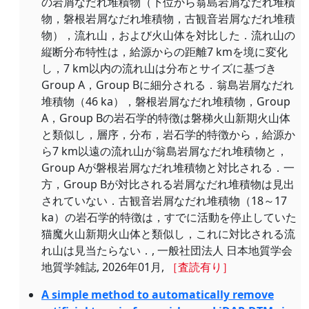
の岩屑なだれ堆積物（下位から翁島岩屑なだれ堆積
物，磐根岩屑なだれ堆積物，古観音岩屑なだれ堆積
物），流れ山，および火山体を対比した．流れ山の
縦断分布特性は，給源からの距離7 kmを境に変化
し，7 km以内の流れ山は分布とサイズに基づき
Group A，Group Bに細分される．翁島岩屑なだれ
堆積物（46 ka），磐根岩屑なだれ堆積物，Group
A，Group Bの岩石学的特徴は磐梯火山新期火山体
と類似し，層序，分布，岩石学的特徴から，給源か
ら7 km以遠の流れ山が翁島岩屑なだれ堆積物と，
Group Aが磐根岩屑なだれ堆積物と対比される．一
方，Group Bが対比される岩屑なだれ堆積物は見出
されていない．古観音岩屑なだれ堆積物（18～17
ka）の岩石学的特徴は，すでに活動を停止していた
猫魔火山新期火山体と類似し，これに対比される流
れ山は見当たらない．, 一般社団法人 日本地質学会
地質学雑誌, 2026年01月,
［査読有り］
A simple method to automatically remove