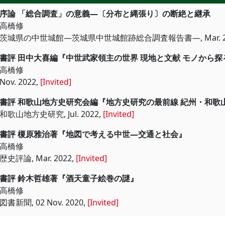
序論 「総合調査」の意義―〔分布と縄
高橋修
茨城県の中世城館―茨城県中世城館跡総合調査報告書―, Mar. 20
書評 田中大喜編『中世武家領主の世界 現
高橋修
Nov. 2022,
[Invited]
書評 和歌山地方史研究会編『地方史研究
和歌山地方史研究, Jul. 2022,
[Invited]
書評 榎原雅治著『地図で考える中世
高橋修
歴史評論, Mar. 2022,
[Invited]
書評 鈴木哲雄著『酒天童子絵巻
高橋修
図書新聞, 02 Nov. 2020,
[Invited]