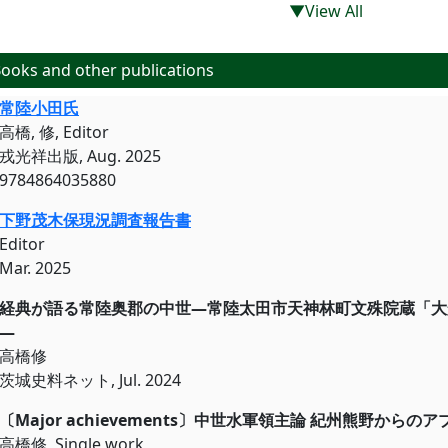
▼View All
ooks and other publications
常陸小田氏
高橋, 修, Editor
戎光祥出版, Aug. 2025
9784864035880
下野茂木保現況調査報告書
Editor
Mar. 2025
経典が語る常陸奥郡の中世―常陸太田市天神林町文殊院蔵「大
―
高橋修
茨城史料ネット, Jul. 2024
〔Major achievements〕中世水軍
高橋修, Single work