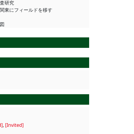
査研究
フィールドを移す
図
」
d]
,
[Invited]