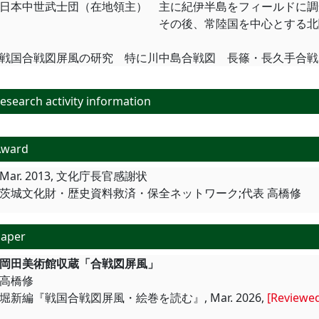
日本中世武士団（在地領主） 主に紀伊半島をフィールドに調
その後、常陸国を中心とする北関東に
戦国合戦図屏風の研究 特に川中島合戦図 長篠・長久手合戦
search activity information
Award
Mar. 2013, 文化庁長官感謝状
茨城文化財・歴史資料救済・保全ネットワーク;代表 高橋修
aper
岡田美術館収蔵「合戦図屏風
高橋修
堀新編『戦国合戦図屏風・絵巻を読む』, Mar. 2026,
[Reviewe