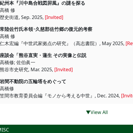
紀州本『川中島合戦図屛風』の謎
高橋 修
歴史街道, Sep. 2025,
[Invited]
常陸佐竹氏本領･久慈郡佐竹郷の復
高橋 修
仁木宏編『中世武家拠点の研究』（高志書院）, May 2025,
[Re
座談会「熊谷直実・蓮生 その実像
高橋修; 佐伯眞一
熊谷市史研究, Mar. 2025,
[Invited]
岩間不動院の五輪塔をめぐっ
高橋修
笠間市教育委員会編『モノから考える中世』, Dec. 2024,
[Invi
▼View All
MISC