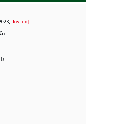
張り〕の断絶と継承
23,
[Invited]
地と文献 モノから探る』
の最前線 紀州・和歌山』
―交通と社会』
の謎』