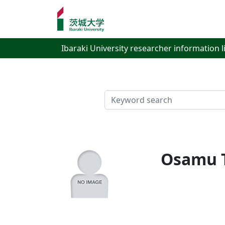
Ibaraki University researcher information l
検索
Osamu 