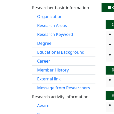
■Re
Researcher basic information
－
Organization
O
Research Areas
Research Keyword
Degree
Educational Background
Career
Member History
R
External link
Message from Researchers
R
Research activity information
－
Award