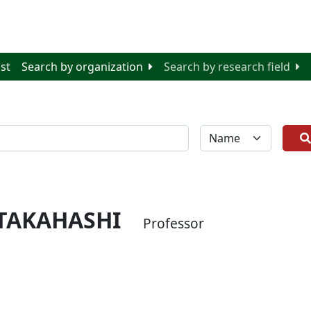
ist
Search by organization
Search by research field
全体
TAKAHASHI
Professor