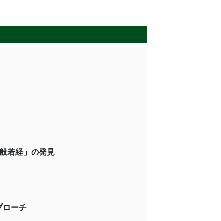
般若経」の発見
領主論 紀州熊野からのアプローチ