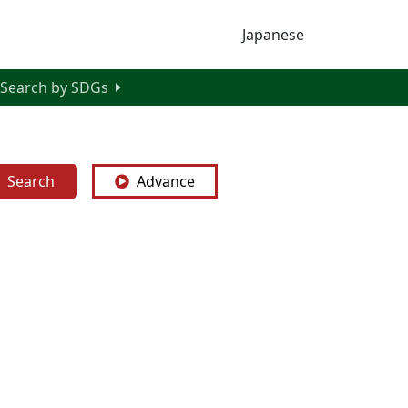
Japanese
Search by SDGs
Search
Advance