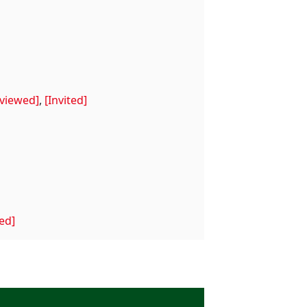
を探る
元的考察
viewed]
,
[Invited]
と伝説
て
ted]