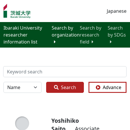
Japanese
Ibaraki University
Search by
Search by
Search
researcher
organization
research
by SDGs
information list
field
検索
全体
Search
Advance
Yoshihiko
Saito
Associate