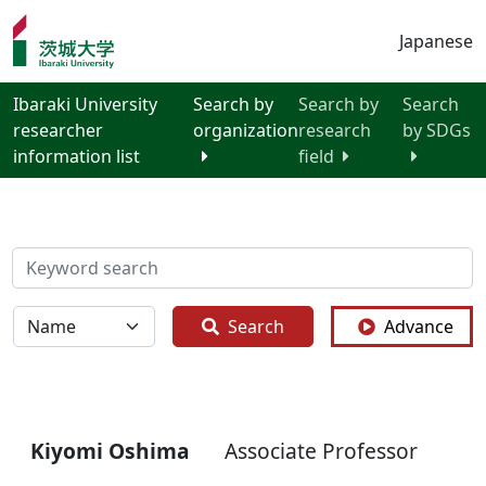
Japanese
Ibaraki University
Search by
Search by
Search
researcher
organization
research
by SDGs
information list
field
検索
全体
Search
Advance
Kiyomi Oshima
Associate Professor