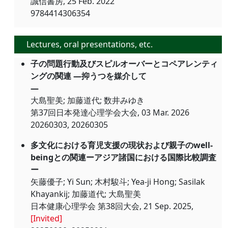
誠信書房, 25 Feb. 2022
9784414306354
Lectures, oral presentations, etc.
子の問題行動及びスピルオーバーとコペアレンティ
ングの関連 ―抑うつを媒介して
―
大島聖美; 加藤道代; 数井みゆき
第37回日本発達心理学会大会, 03 Mar. 2026
20260303, 20260305
多文化における育児支援の現状および親子のwell-
beingとの関連ーアジア諸国における国際比較調査
ー
矢藤優子; Yi Sun; 木村駿斗; Yea-ji Hong; Sasilak
Khayankij; 加藤道代; 大島聖美
日本健康心理学会 第38回大会, 21 Sep. 2025,
[Invited]