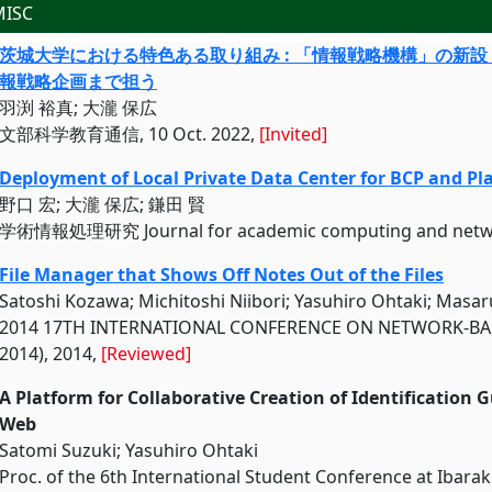
MISC
茨城大学における特色ある取り組み : 「情報戦略機構」の新設
報戦略企画まで担う
羽渕 裕真; 大瀧 保広
文部科学教育通信, 10 Oct. 2022,
[Invited]
Deployment of Local Private Data Center for BCP and Pla
野口 宏; 大瀧 保広; 鎌田 賢
学術情報処理研究 Journal for academic computing and networ
File Manager that Shows Off Notes Out of the Files
Satoshi Kozawa; Michitoshi Niibori; Yasuhiro Ohtaki; Mas
2014 17TH INTERNATIONAL CONFERENCE ON NETWORK-BA
2014), 2014,
[Reviewed]
A Platform for Collaborative Creation of Identification 
Web
Satomi Suzuki; Yasuhiro Ohtaki
Proc. of the 6th International Student Conference at Ibaraki