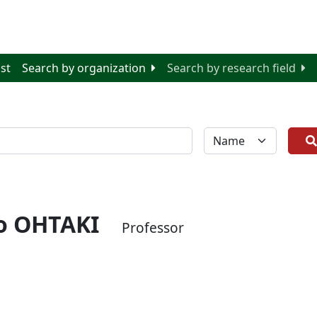
ist
Search by organization
Search by research field
全体
o OHTAKI
Professor