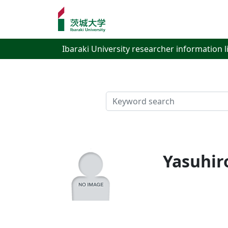
Ibaraki University researcher information l
検索
Yasuhir