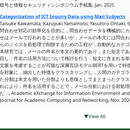
暗号と情報セキュリティシンポジウム予稿集, Jan. 2025
Categorization of ICT Inquiry Data using Mail Subjects
Taisuke Kawamata; Kazuyuki Yamamoto; Yasuhir
問合わせ対応の効率化を目的に，問合わせデータを機械的にカ
せはメールで行われることが多いが，メールの本文には問合わ
らのノイズを前処理で削除するための工程が，自動的なカテゴ
本研究では，メールの件名が本文の要約であり，また短文であ
目し，件名の活用方法について検討を行う．短文に含まれる単
文脈を考慮することが可能な深層言語モデルBERTを用いて特
を対象に，抽出した特徴をクラスタリングし，人間のカテゴラ
た分類は本文を用いた分類よりも意味としてまとまったクラス
れにより，件名を活用することで，メール分析における前処理
た．, Academic eXchange for Information Environment and
Journal for Academic Computing and Networking, Nov. 202
▼View All