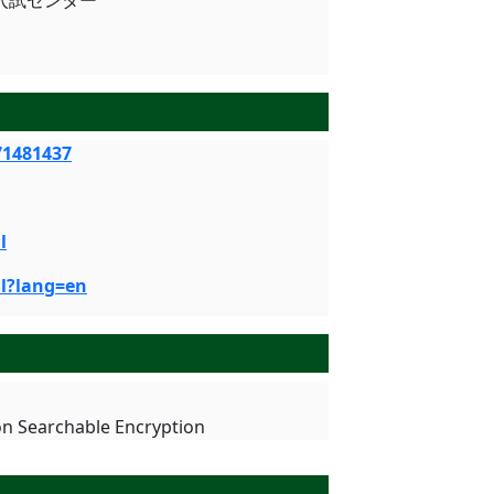
大学入試センター
71481437
l
ml?lang=en
on Searchable Encryption