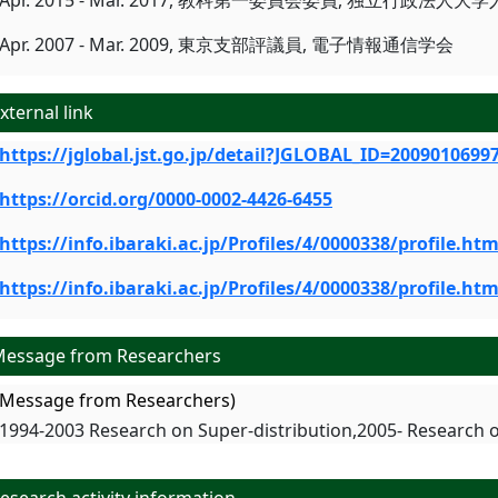
Apr. 2015 - Mar. 2017, 教科第一委員会委員, 独立行政法人
Apr. 2007 - Mar. 2009, 東京支部評議員, 電子情報通信学会
xternal link
https://jglobal.jst.go.jp/detail?JGLOBAL_ID=2009010699
https://orcid.org/0000-0002-4426-6455
https://info.ibaraki.ac.jp/Profiles/4/0000338/profile.htm
https://info.ibaraki.ac.jp/Profiles/4/0000338/profile.ht
essage from Researchers
(Message from Researchers)
1994-2003 Research on Super-distribution,2005- Research 