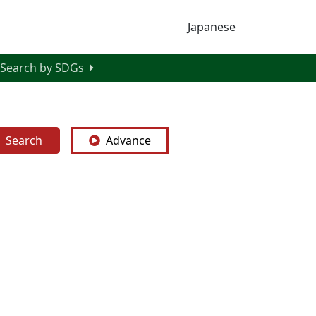
Japanese
Search by SDGs
Search
Advance