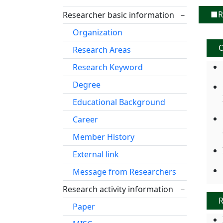
■Re
Researcher basic information
－
Organization
O
Research Areas
Research Keyword
Degree
Educational Background
Career
Member History
External link
Message from Researchers
Research activity information
－
R
Paper