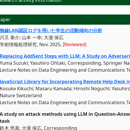
search activity information
aper
無線LAN認証ログを用いた学生の活動傾向の分析
川又 泰介; 山本 一幸; 大瀧 保広
学術情報処理研究, Nov. 2025,
[Reviewed]
Replacing AddSent Steps with LLM: A Study on Adversar
Yuma Suzuki; Yasuhiro Ohtaki, Corresponding, Springer Na
Lecture Notes on Data Engineering and Communications Te
JavaScript Library for Incorporating Remote Help Desk i
Kosuke Kikuchi; Masaru Kamada; Hiroshi Noguchi; Yasuhiro 
Nature Switzerland
Lecture Notes on Data Engineering and Communications Te
A study on attack methods using LLM in Question-Answ
task
鈴木 悠真; 大瀧 保広, Corresponding