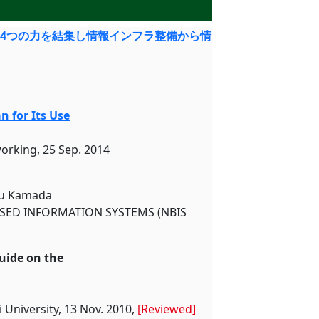
 4つの力を結集し情報インフラ整備から情
n for Its Use
king, 25 Sep. 2014
aru Kamada
SED INFORMATION SYSTEMS (NBIS
Guide on the
 University, 13 Nov. 2010,
[Reviewed]