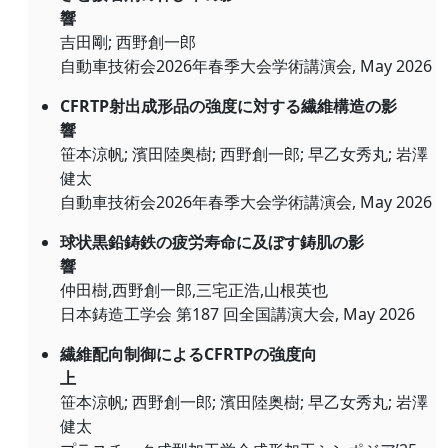
響
吉田剛; 西野創一郎
自動車技術会2026年春季大会学術講演会, May 2026
CFRTP射出成形品の強度に対する繊維構造の影
響
笹本涼帆; 濱田陸奥樹; 西野創一郎; 早乙女秀丸; 岩澤
健太
自動車技術会2026年春季大会学術講演会, May 2026
球状黒鉛鋳鉄の疲労寿命に及ぼす鋳肌の影
響
仲田樹,西野創一郎,三宅正浩,山根英也
日本鋳造工学会 第187 回全国講演大会, May 2026
繊維配向制御によるCFRTPの強度向
上
笹本涼帆; 西野創一郎; 濱田陸奥樹; 早乙女秀丸; 岩澤
健太