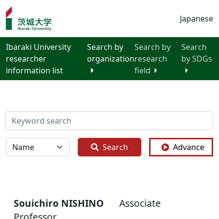
Japanese
Ibaraki University
Search by
Search by
Search
researcher
organization
research
by SDGs
information list
field
検索
全体
Search
Advance
Souichiro NISHINO
Associate
Professor