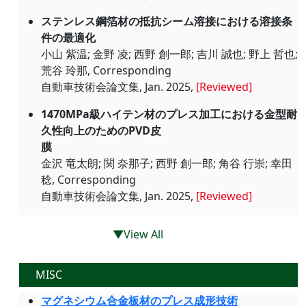
ステンレス鋼箔材の抵抗シーム溶接における溶接条
件の最適化
小山 紫温; 金野 凌; 西野 創一郎; 吉川 誠也; 野上 哲也;
荒谷 玲那, Corresponding
自動車技術会論文集, Jan. 2025,
[Reviewed]
1470MPa級ハイテン材のプレス加工における金型耐
久性向上のためのPVD皮
膜
金沢 竜太朗; 関 奈那子; 西野 創一郎; 角谷 行崇; 幸田
稔, Corresponding
自動車技術会論文集, Jan. 2025,
[Reviewed]
▼View All
MISC
マグネシウム合金板材のプレス成形技術