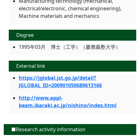
Manufacturing technology (mechanical,
electrical/electronic, chemical engineering),
Machine materials and mechanics
Degree
1995年03月 博士（工学）（慶應義塾大学）
External link
https://jglobal.jst.go.jp/detail?
JGLOBAL_ID=200901050689613166
http://www.appl-
beam.ibaraki.ac.jp/nishino/index.html
■Research activity information