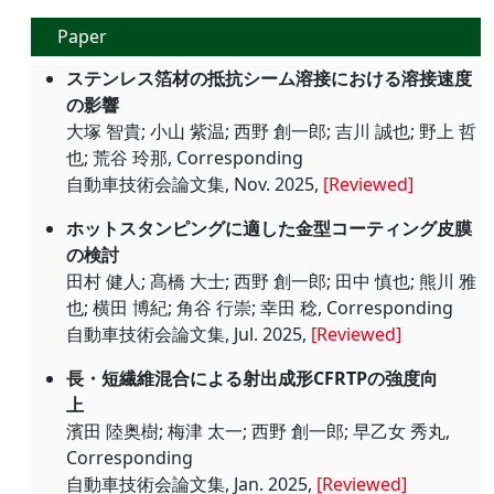
Paper
ステンレス箔材の抵抗シーム溶接における溶接速度
の影響
大塚 智貴; 小山 紫温; 西野 創一郎; 吉川 誠也; 野上 哲
也; 荒谷 玲那, Corresponding
自動車技術会論文集, Nov. 2025,
[Reviewed]
ホットスタンピングに適した金型コーティング皮膜
の検討
田村 健人; 髙橋 大士; 西野 創一郎; 田中 慎也; 熊川 雅
也; 横田 博紀; 角谷 行崇; 幸田 稔, Corresponding
自動車技術会論文集, Jul. 2025,
[Reviewed]
長・短繊維混合による射出成形CFRTPの強度向
上
濱田 陸奥樹; 梅津 太一; 西野 創一郎; 早乙女 秀丸,
Corresponding
自動車技術会論文集, Jan. 2025,
[Reviewed]